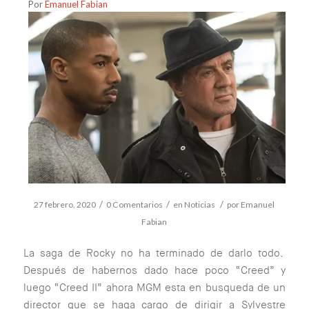
Por
Emanuel Fabian
/
/
/
27 febrero, 2020
0 Comentarios
en
Noticias
por
Emanuel
Fabian
La saga de Rocky no ha terminado de darlo todo.
Después de habernos dado hace poco “Creed” y
luego “Creed II” ahora MGM esta en busqueda de un
director que se haga cargo de dirigir a Sylvestre