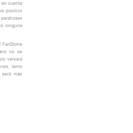
r en cuenta
a positivo
 paralizase
tó ninguna
 DC FanDome
pero no se
ulo versará
nes, tanto
 será más