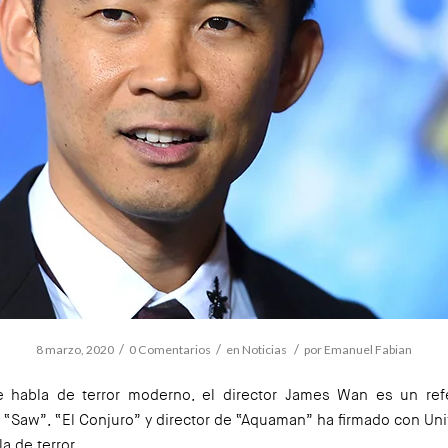
/
/
/
8 marzo, 2020
0 Comentarios
en
Noticias
por
Emanuel Fabian
 habla de terror moderno, el director James Wan es un ref
 “Saw”, “El Conjuro” y director de “Aquaman” ha firmado con Uni
la de terror.