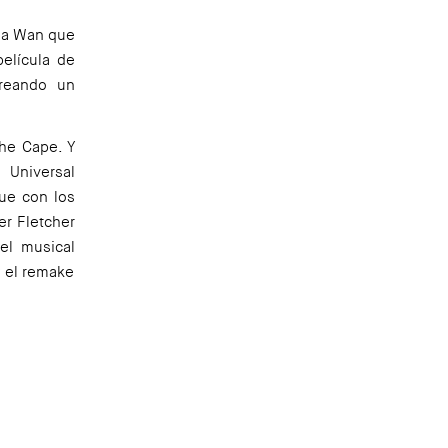
o a Wan que
elícula de
reando un
he Cape
. Y
 Universal
gue con los
er Fletcher
el musical
y el
remake