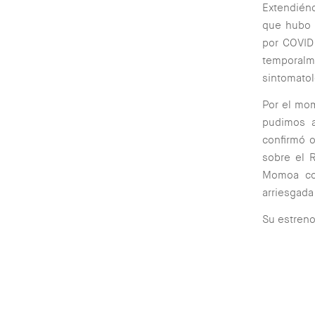
Extendiénd
que hubo 
por COVID
temporalm
sintomatol
Por el mom
pudimos a
confirmó o
sobre el 
Momoa co
arriesgada
Su estreno