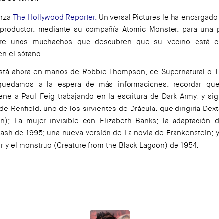
anza
The Hollywood Reporter
,
Universal Pictures le ha encargad
 productor, mediante su compañía Atomic Monster, para una p
obre unos muchachos que descubren que su vecino está c
n el sótano.
está ahora en manos de Robbie Thompson, de
Supernatural
o
T
quedamos a la espera de más informaciones, recordar que
iene a
Paul Feig trabajando en la escritura de
Dark Army
, y si
de Renfield, uno de los sirvientes de Drácula, que dirigiría Dext
an
);
La mujer invisible
con Elizabeth Banks; la adaptación d
Mash
de 1995; una nueva versión de
La novia de Frankenstein
; 
r y el monstruo
(Creature from the Black Lagoon) de 1954.