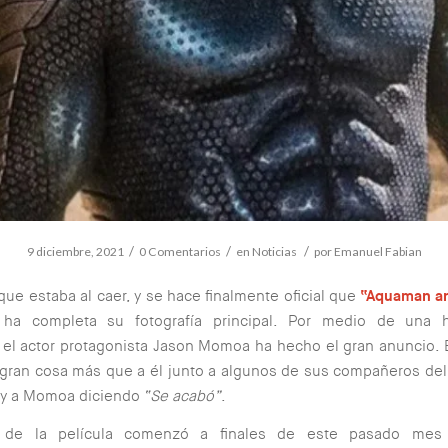
/
/
/
9 diciembre, 2021
0 Comentarios
en
Noticias
por
Emanuel Fabian
ue estaba al caer, y se hace finalmente oficial que
“Aquaman an
ha completa su fotografía principal. Por medio de una h
 el actor protagonista Jason Momoa ha hecho el gran anuncio. 
gran cosa más que a él junto a algunos de sus compañeros del
a y a Momoa diciendo
“Se acabó”
.
e de la película comenzó a finales de este pasado mes 