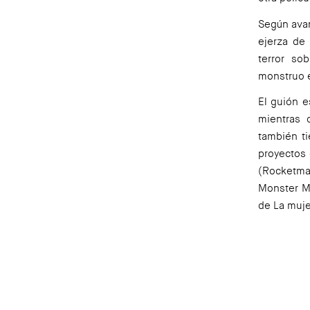
Según av
ejerza de
terror s
monstruo e
El guión 
mientras 
también t
proyectos 
(
Rocketm
Monster 
de
La muje