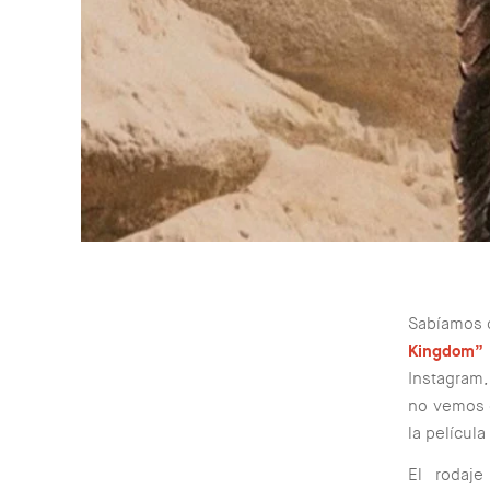
Sabíamos q
Kingdom”
Instagram,
no vemos 
la películ
El rodaj