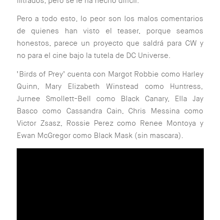
filtrados, pero se le ha hecho difícil.
Pero a todo esto, lo peor son los malos comentarios
de quienes han visto el teaser, porque seamos
honestos, parece un proyecto que saldrá para CW y
no para el cine bajo la tutela de DC Universe.
‘Birds of Prey’ cuenta con Margot Robbie como Harley
Quinn, Mary Elizabeth Winstead como Huntress,
Jurnee Smollett-Bell como Black Canary, Ella Jay
Basco como Cassandra Cain, Chris Messina como
Victor Zsasz, Rossie Perez como Renee Montoya y
Ewan McGregor como Black Mask (sin mascara).