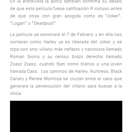
En la entrevista la actriz también confirma su deseo
de que esta película fuese calificación R incluso antes
de que otras con gran acogida como es “Joker”,
“Logan” o “Deadpool”.
La película se estrenará el 7 de Febrero y en ella nos
contaran como Harley ya es liberada del Joker y se
topa con otro villano más nefasto y narcisista llamado
Roman Sionis y su celoso brazo derecho llamado
Zsasz Zsasz, cuando fijan como blanco a una joven
llamada Cass. Los caminos de Harley, Huntress, Black
Canary y Renee Montoya se cruzan entre el caos que
generara la persecución del villano para buscar a la
chica.