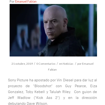
Por
Emanuel Fabian
/
/
/
21 octubre, 2019
0 Comentarios
en
Noticias
por
Emanuel
Fabian
Sony Picture ha apostado por Vin Diesel para dar luz al
proyecto de ‘Bloodshot’ con Guy Pearce, Eiza
Gonzalez, Toby Kebell y Talulah Riley. Con guion de
Jeff Wadlow (‘Kick Ass 2’) y en la dirección
debutando Dave Wilson.