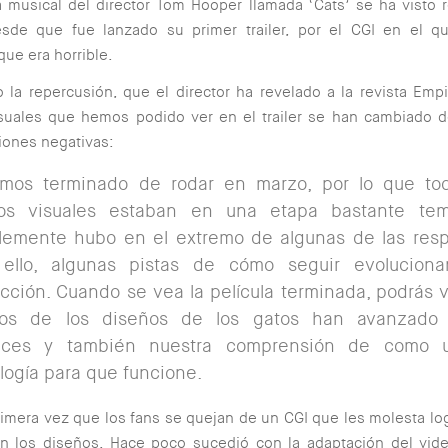
a musical del director Tom Hooper llamada ‘Cats’ se ha visto
desde que fue lanzado su primer trailer, por el CGI en el 
que era horrible.
o la repercusión, que el director ha revelado a la revista Emp
isuales que hemos podido ver en el trailer se han cambiado 
iones negativas:
mos terminado de rodar en marzo, por lo que tod
tos visuales estaban en una etapa bastante tem
lemente hubo en el extremo de algunas de las res
 ello, algunas pistas de cómo seguir evoluciona
cción. Cuando se vea la película terminada, podrás 
nos de los diseños de los gatos han avanzado
nces y también nuestra comprensión de como u
logía para que funcione.
rimera vez que los fans se quejan de un CGI que les molesta l
n los diseños. Hace poco sucedió con la adaptación del vid