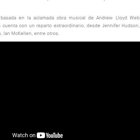
 basada en la aclamada obra musical de Andrew Lloyd Web
 cuenta con un reparto extraordinario, desde Jennifer Hudson, 
, Ian McKellen, entre otros.