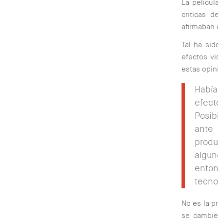
La películ
criticas 
afirmaban 
Tal ha sid
efectos v
estas opin
Había
efec
Posib
ante
produ
algu
ento
tecno
No es la p
se cambie