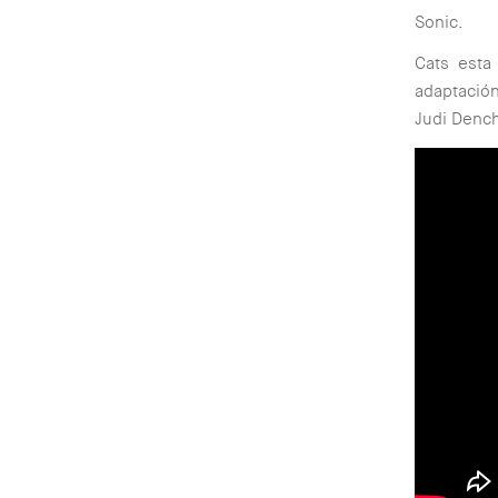
Sonic.
Cats esta
adaptación
Judi Dench