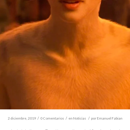
/
/
/
2 diciembre, 2019
0 Comentarios
en
Noticias
por
Emanuel Fabian