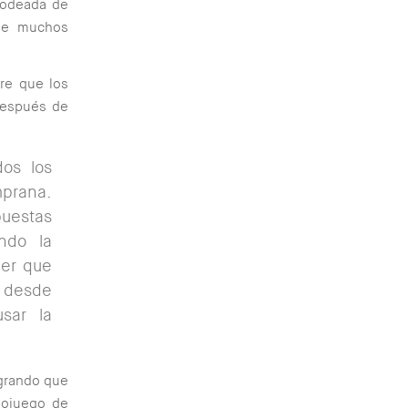
 rodeada de
que muchos
ire que los
después de
os los
prana.
puestas
ndo la
ver que
 desde
sar la
ogrando que
eojuego de