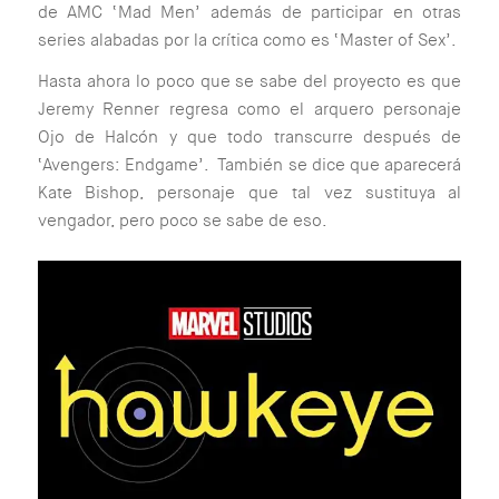
de AMC ‘Mad Men’ además de participar en otras
series alabadas por la crítica como es ‘Master of Sex’.
Hasta ahora lo poco que se sabe del proyecto es que
Jeremy Renner regresa como el arquero personaje
Ojo de Halcón y que todo transcurre después de
‘Avengers: Endgame’. También se dice que aparecerá
Kate Bishop, personaje que tal vez sustituya al
vengador, pero poco se sabe de eso.