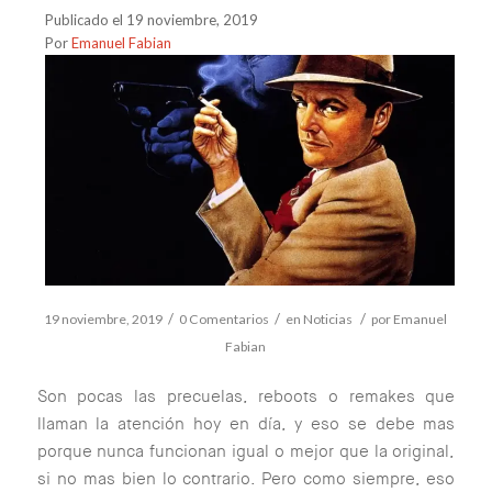
Publicado el 19 noviembre, 2019
Por
Emanuel Fabian
/
/
/
19 noviembre, 2019
0 Comentarios
en
Noticias
por
Emanuel
Fabian
Son pocas las precuelas, reboots o remakes que
llaman la atención hoy en día, y eso se debe mas
porque nunca funcionan igual o mejor que la original,
si no mas bien lo contrario. Pero como siempre, eso