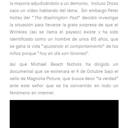
la mayoría adjudicándolo a un demonio. Incluso Dross
saco un video hablando del tema. Sin embargo Peter
Holley del “
The Washington Post
” decidió investigar
la situación para llevarse la grata sorpresa de que el
Wrinkles (asi se llama el payaso) existe y ha sido
identificado como un hombre de unos 65 años, que
se gana la vida “
ajustando el comportamiento
” de los
niños porque “
hoy en día son llorones
”.
Así que Michael Beach Nichols ha dirigido un
documental que se estrenara el 4 de Octubre bajo el
sello de Magnolia Picture, que busca decir “la verdad”
ante este señor que se ha convertido en todo un
fenómeno en internet.