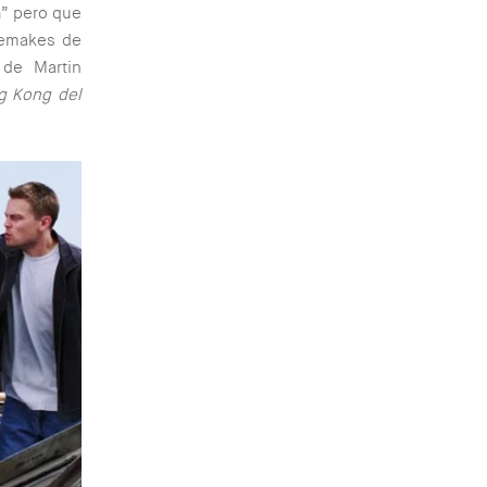
a
” pero que
 remakes de
 de Martin
ng Kong del