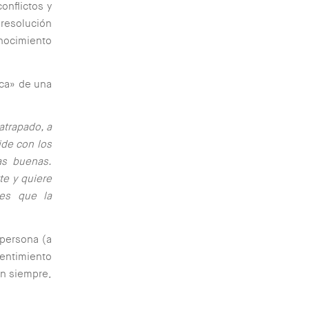
onflictos y
 resolución
onocimiento
ica» de una
atrapado, a
ide con los
as buenas.
te y quiere
 es que la
 persona (a
entimiento
on siempre,