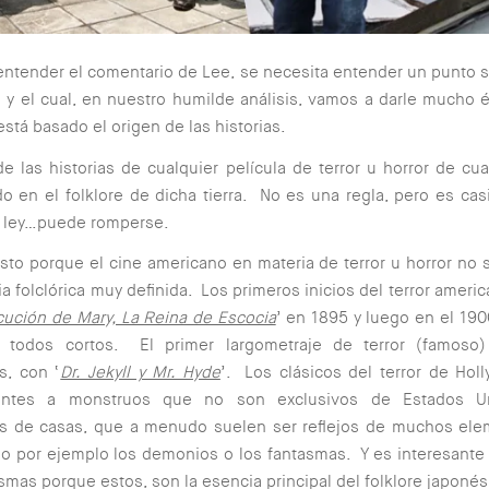
entender el comentario de Lee, se necesita entender un punt
 y el cual, en nuestro humilde análisis, vamos a darle mucho 
stá basado el origen de las historias.
de las historias de cualquier película de terror u horror de cua
o en el folklore de dicha tierra. No es una regla, pero es casi
 ley…puede romperse.
to porque el cine americano en materia de terror u horror no 
a folclórica muy definida. Los primeros inicios del terror ameri
cución de Mary, La Reina de Escocia
’ en 1895 y luego en el 190
, todos cortos. El primer largometraje de terror (famoso
s, con ‘
Dr. Jekyll y Mr. Hyde
’. Los clásicos del terror de Ho
ientes a monstruos que no son exclusivos de Estados U
s de casas, que a menudo suelen ser reflejos de muchos ele
mo por ejemplo los demonios o los fantasmas. Y es interesant
asmas porque estos, son la esencia principal del folklore japonés