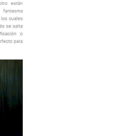
tro están
l fantasma
 los cuales
és se salta
icación o
rfecto para