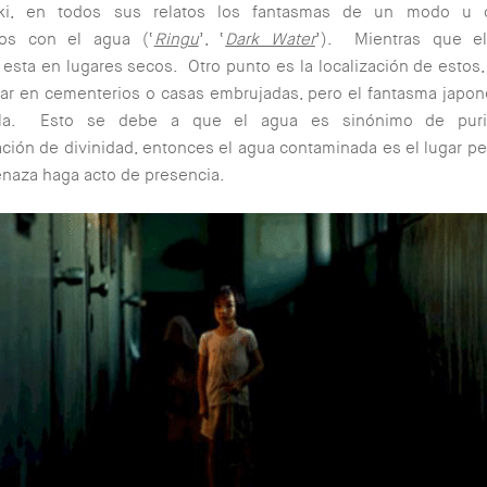
uki, en todos sus relatos los fantasmas de un modo u o
dos con el agua (‘
Ringu
’, ‘
Dark Water
’). Mientras que e
 esta en lugares secos. Otro punto es la localización de estos,
ar en cementerios o casas embrujadas, pero el fantasma japon
gla. Esto se debe a que el agua es sinónimo de purif
ación de divinidad, entonces el agua contaminada es el lugar pe
naza haga acto de presencia.