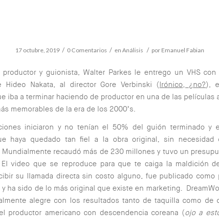
/
/
/
17 octubre, 2019
0 Comentarios
en
Análisis
por
Emanuel Fabian
productor y guionista, Walter Parkes le entrego un VHS con 
e Hideo Nakata, al director Gore Verbinski (
Irónico, ¿no?
), 
e iba a terminar haciendo de productor en una de las películas
más memorables de la era de los 2000’s.
ciones iniciaron y no tenían el 50% del guión terminado y 
ue haya quedado tan fiel a la obra original, sin necesidad 
 Mundialmente recaudó más de 230 millones y tuvo un presupu
 El video que se reproduce para que te caiga la maldición d
ibir su llamada directa sin costo alguno, fue publicado como 
y ha sido de lo más original que existe en marketing. DreamWo
almente alegre con los resultados tanto de taquilla como de c
el productor americano con descendencia coreana (
ojo a est