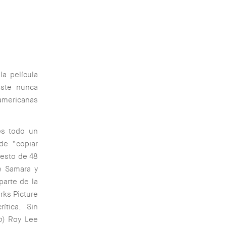
la película
este nunca
 americanas
es todo un
de “copiar
esto de 48
e Samara y
parte de la
rks Picture
rítica. Sin
o
) Roy Lee