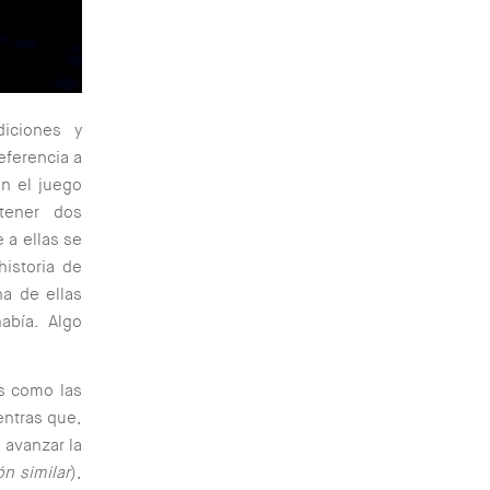
diciones y
eferencia a
on el juego
tener dos
 a ellas se
historia de
na de ellas
había. Algo
es como las
entras que,
 avanzar la
ón similar
),