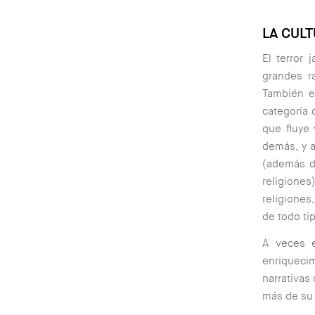
LA CUL
El terror 
grandes r
También e
categoría 
que fluye 
demás, y a
(además d
religiones
religiones
de todo ti
A veces e
enriqueci
narrativas
más de su 