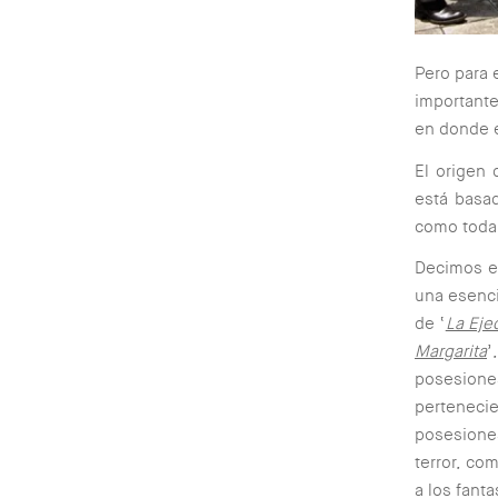
Pero para 
importante
en donde e
El origen 
está basad
como toda
Decimos es
una esenci
de ‘
La Eje
Margarita
’
posesione
pertenec
posesione
terror, co
a los fant