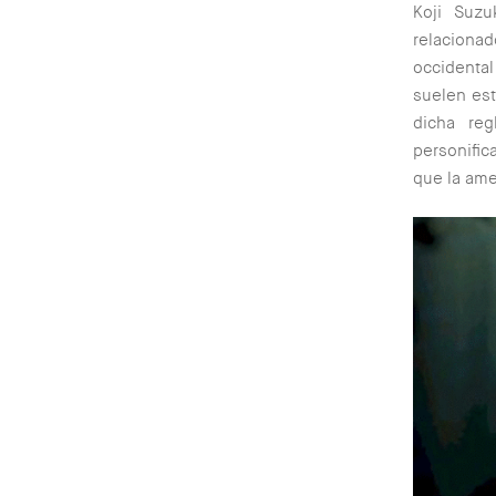
Koji Suz
relaciona
occidental
suelen est
dicha re
personific
que la ame