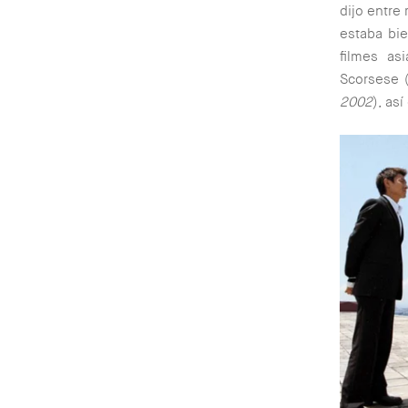
dijo entre 
estaba bie
filmes as
Scorsese 
2002
), as