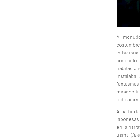
A menudo 
costumbres
la histori
conocido
habitacion
instalaba 
fantasmas 
mirando fi
jodidament
A partir d
japonesas,
en la narr
trama (
la 