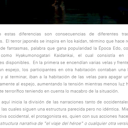
estas diferencias son consecuencias de diferentes tra
. El terror japonés se inspira en los kaidan, término que hace r
a de fantasmas, palabra que gana popularidad la Época Edo, c
 como Hyakumonogatari Kaidankai, el cual consistía en 
es disponibles. En la primera se encendían varias velas y frente
un espejo, los participantes en otra habitación contaban una 
y al terminar, iban a la habitación de las velas para apagar u
jamente al espejo, aumentando la tensión mientras menos luz 
e terrorífico teniendo en cuenta lo macabro de la situación.
e aquí inicia la división de las narraciones tanto de occidental
 las cuales siguen una estructura parecida pero no idéntica. Mi
ativa occidental, el protagonista es, quien con sus acciones hace
estructura narrativa de “el viaje del héroe” o cualquier otra versi