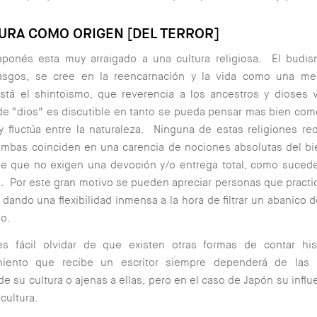
TURA COMO ORIGEN [DEL TERROR]
japonés esta muy arraigado a una cultura religiosa. El budi
asgos, se cree en la reencarnación y la vida como una mer
stá el shintoismo, que reverencia a los ancestros y dioses v
de “dios” es discutible en tanto se pueda pensar mas bien co
y fluctúa entre la naturaleza. Ninguna de estas religiones re
mbas coinciden en una carencia de nociones absolutas del bi
e que no exigen una devoción y/o entrega total, como sucede
). Por este gran motivo se pueden apreciar personas que practi
, dando una flexibilidad inmensa a la hora de filtrar un abanico 
po.
s fácil olvidar de que existen otras formas de contar his
miento que recibe un escritor siempre dependerá de las i
 de su cultura o ajenas a ellas, pero en el caso de Japón su influ
cultura.