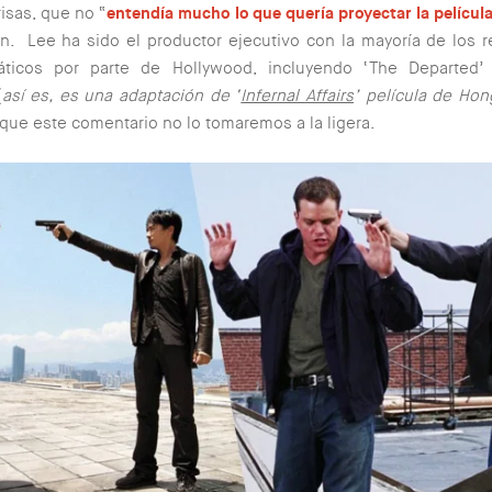
risas, que no “
entendía mucho lo que quería proyectar la películ
n. Lee ha sido el productor ejecutivo con la mayoría de los
iáticos por parte de Hollywood, incluyendo ‘The Departed’
(
así es, es una adaptación de ‘
Infernal Affairs
’ película de Ho
í que este comentario no lo tomaremos a la ligera.