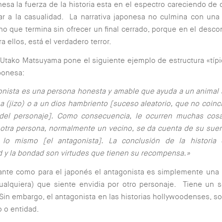
nesa la fuerza de la historia esta en el espectro careciendo de c
r a la casualidad. La narrativa japonesa no culmina con una
ino que termina sin ofrecer un final cerrado, porque en el desc
a ellos, está el verdadero terror.
r Utako Matsuyama pone el siguiente ejemplo de estructura «típ
aponesa:
onista es una persona honesta y amable que ayuda a un animal 
a (jizo) o a un dios hambriento [suceso aleatorio, que no coinc
 del personaje]. Como consecuencia, le ocurren muchas cos
otra persona, normalmente un vecino, se da cuenta de su suer
 lo mismo [el antagonista]. La conclusión de la historia
 y la bondad son virtudes que tienen su recompensa.»
ante como para el japonés el antagonista es simplemente una
alquiera) que siente envidia por otro personaje. Tiene un s
Sin embargo, el antagonista en las historias hollywoodenses, s
o o entidad.