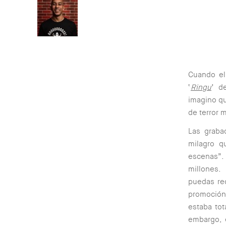
Cuando el 
‘
Ringu
’ d
imagino qu
de terror 
Las graba
milagro q
escenas”.
millones.
puedas rec
promoción 
estaba tot
embargo, 