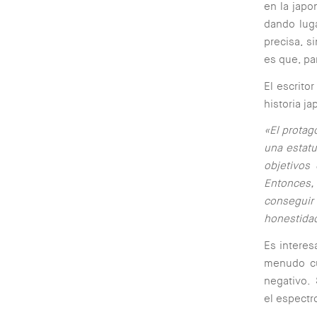
en la japo
dando luga
precisa, s
es que, par
El escrito
historia j
«El protag
una estatu
objetivos
Entonces, 
conseguir
honestidad
Es interes
menudo cu
negativo. 
el espectr