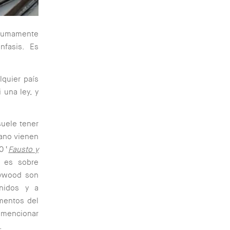
o sumamente
énfasis. Es
lquier país
 una ley, y
suele tener
cano vienen
0 ‘
Fausto y
) es sobre
llywood son
nidos y a
mentos del
e mencionar
.