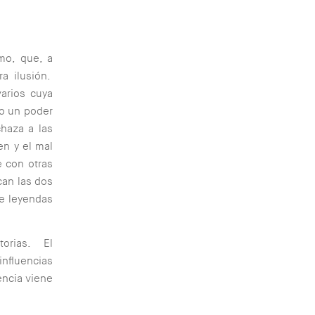
smo, que, a
a ilusión.
arios cuya
mo un poder
chaza a las
en y el mal
 con otras
can las dos
de leyendas
torias. El
nfluencias
encia viene