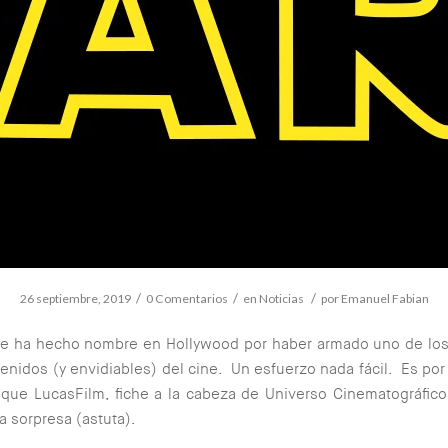
/
/
/
26 septiembre, 2019
0 Comentarios
en
Noticias
por
Emanuel Fabian
ge ha hecho nombre en Hollywood por haber armado uno de los
enidos (y envidiables) del cine. Un esfuerzo nada fácil. Es por
 que LucasFilm, fiche a la cabeza de Universo Cinematográfic
a sorpresa (astuta).