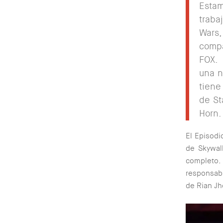
Esta
traba
Wars
compa
FOX. 
una n
tiene
de St
Horn.
El Episodi
de Skywal
completo.
responsabl
de Rian Jh