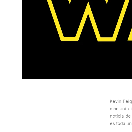
Kevin Fei
más entret
noticia de
es toda un