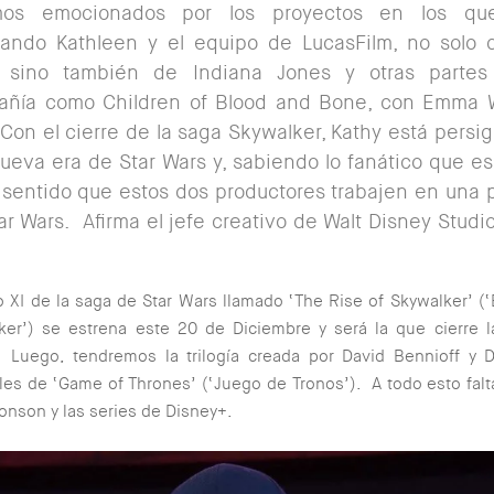
mos emocionados por los proyectos en los qu
jando Kathleen y el equipo de LucasFilm, no solo 
, sino también de Indiana Jones y otras partes
ñía como Children of Blood and Bone, con Emma W
Con el cierre de la saga Skywalker, Kathy está persi
ueva era de Star Wars y, sabiendo lo fanático que es
 sentido que estos dos productores trabajen en una p
ar Wars. Afirma el jefe creativo de Walt Disney Studio
o XI de la saga de Star Wars llamado ‘The Rise of Skywalker’ (
ker’) se estrena este 20 de Diciembre y será la que cierre l
 Luego, tendremos la trilogía creada por David Bennioff y D
es de ‘Game of Thrones’ (‘Juego de Tronos’). A todo esto falta 
onson y las series de Disney+.