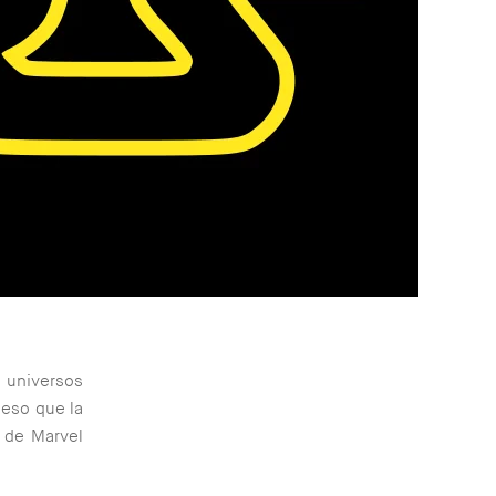
 universos
 eso que la
o de Marvel