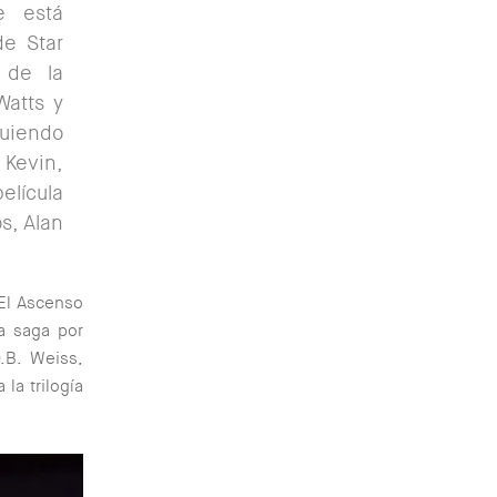
e está
de Star
 de la
atts y
guiendo
 Kevin,
elícula
s, Alan
‘El Ascenso
a saga por
.B. Weiss,
la trilogía