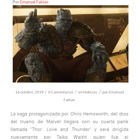
Por
Emanuel Fabian
/
/
/
16 octubre, 2019
0 Comentarios
en
Noticias
por
Emanuel
Fabian
La saga protagonizada por Chris Hemsworth, del dios
del trueno de Marvel llegara con su cuarta parte
llamada ‘Thor: Love and Thunder’ y será dirigida
nuevamente por Taika Waititi quien fue el