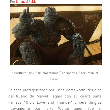
Por
Emanuel Fabian
/
/
/
16 octubre, 2019
0 Comentarios
en
Noticias
por
Emanuel
Fabian
La saga protagonizada por Chris Hemsworth, del dios
del trueno de Marvel llegara con su cuarta parte
llamada ‘Thor: Love and Thunder’ y será dirigida
nuevamente por Taika Waititi quien fue el