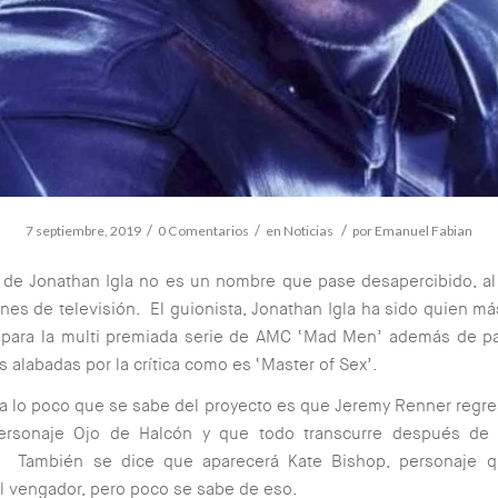
/
/
/
7 septiembre, 2019
0 Comentarios
en
Noticias
por
Emanuel Fabian
 de Jonathan Igla no es un nombre que pase desapercibido, a
nes de televisión. El guionista, Jonathan Igla ha sido quien má
 para la multi premiada serie de AMC ‘Mad Men’ además de pa
s alabadas por la crítica como es ‘Master of Sex’.
a lo poco que se sabe del proyecto es que Jeremy Renner regr
ersonaje Ojo de Halcón y que todo transcurre después de 
 También se dice que aparecerá Kate Bishop, personaje q
al vengador, pero poco se sabe de eso.