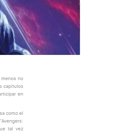
l menos no
s capítulos
rticipar en
esa como el
‘Avengers:
ue tal vez