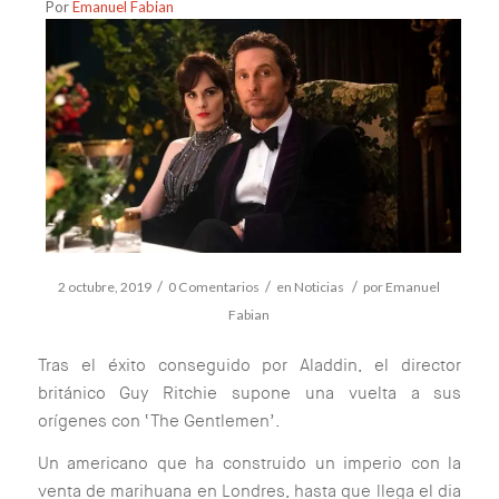
Por
Emanuel Fabian
/
/
/
2 octubre, 2019
0 Comentarios
en
Noticias
por
Emanuel
Fabian
Tras el éxito conseguido por Aladdin, el director
británico Guy Ritchie supone una vuelta a sus
orígenes con ‘The Gentlemen’.
Un americano que ha construido un imperio con la
venta de marihuana en Londres, hasta que llega el dia