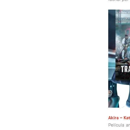
Akira – Ka
Película a