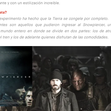
nte y con un estilización increible.
ata?
 experimento ha hecho que la Tierra se congele por completo.
entes son aquellos que pudieron ingresar al Snowpiercer, u
l mundo entero en donde se divide en dos partes: los de atr
l tren y los de adelante quienes disfrutan de las comodidades.