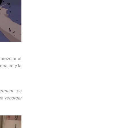
mezclar el
sonajes y la
hermano es
ce recordar