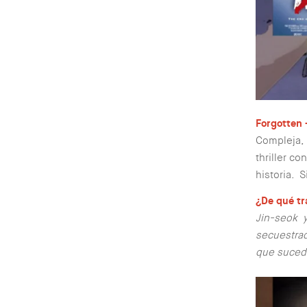
Forgotten 
Compleja,
thriller co
historia. S
¿De qué tr
Jin-seok 
secuestrad
que sucedi