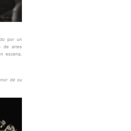
ado por un
s de artes
en escena,
onor de su