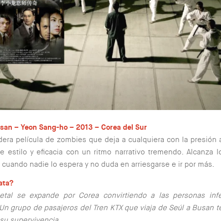
usan – Yeon Sang-ho – 2013 – Corea del Sur
era película de zombies que deja a cualquiera con la presión 
de estilo y eficacia con un ritmo narrativo tremendo. Alcanza 
uando nadie lo espera y no duda en arriesgarse e ir por más.
ata?
letal se expande por Corea convirtiendo a las personas inf
n grupo de pasajeros del Tren KTX que viaja de Seúl a Busan 
 su supervivencia.