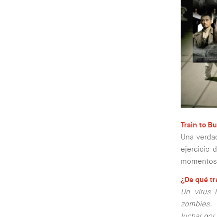
Train to B
Una verdad
ejercicio 
momentos c
¿De qué tr
Un virus 
zombies. U
luchar por