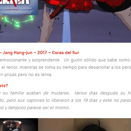
– Jang Hang-jun – 2017 – Corea del Sur
 emocionante y sorprendente. Un guión sólido que sabe como 
n el terror, mientras se toma su tiempo para desarrollar a los per
in prisas pero no es lenta.
ata?
y su familia acaban de mudarse. Varios días después su 
o, pero sus captores lo liberaron a los 19 días y este no pare
ó y tampoco parece ser el mismo.