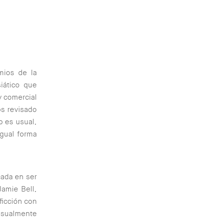
mios de la
iático que
 comercial
os revisado
o es usual,
gual forma
cada en ser
Jamie Bell,
ficción con
isualmente