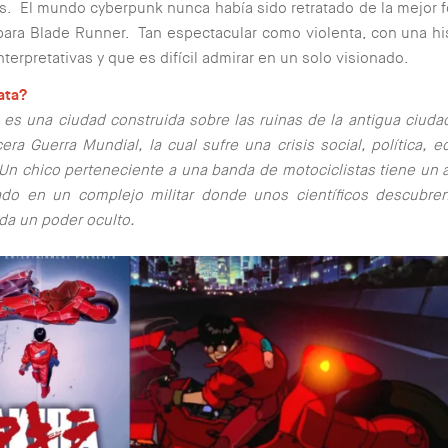
 El mundo cyberpunk nunca había sido retratado de la mejor 
ara Blade Runner. Tan espectacular como violenta, con una his
terpretativas y que es difícil admirar en un solo visionado.
ata?
es una ciudad construida sobre las ruinas de la antigua ciuda
cera Guerra Mundial, la cual sufre una crisis social, política, 
 Un chico perteneciente a una banda de motociclistas tiene un 
ado en un complejo militar donde unos científicos descubre
da un poder oculto.