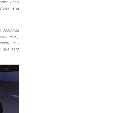
forma y con
toria llena
d destruida
económica y
accidente y
n que este