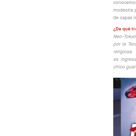
conocemos.
modestia p
de capas in
¿De qué tr
Neo-Tokyo 
por la Ter
religiosa.
es ingres
chico guar