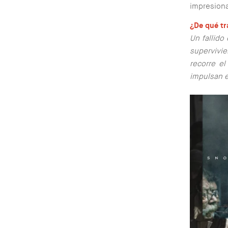
impresiona
¿De qué tr
Un fallido
supervivi
recorre e
impulsan e