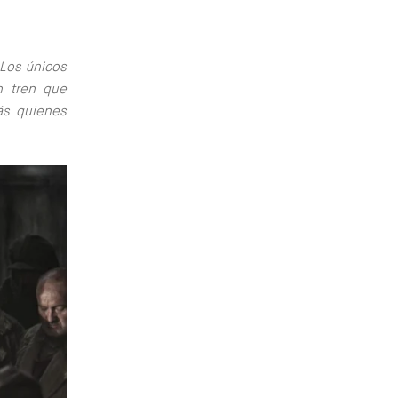
 Los únicos
n tren que
ás quienes