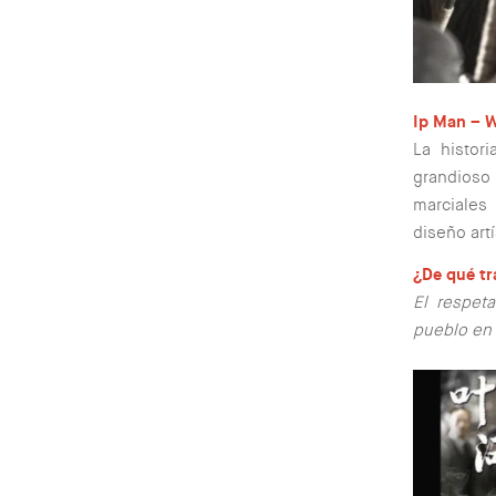
Ip Man – W
La histor
grandioso
marciales
diseño artí
¿De qué tr
El respet
pueblo en 