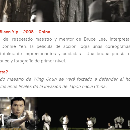
ilson Yip – 2008 – China
ia del respetado maestro y mentor de Bruce Lee, interpret
 Donnie Yen, la pelicula de accion logra unas coreografía
 totalmente impresionantes y cuidadas. Una buena puesta 
stico y fotografía de primer nivel.
ata?
ado maestro de Wing Chun se verá forzado a defender el h
los años finales de la invasión de Japón hacia China.