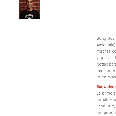
Bong Joon
Academia)
muchas co
y que es d
Netflix pa
también r
valen much
Snowpierce
La primera
un blockbu
John Hurt,
un fuerte