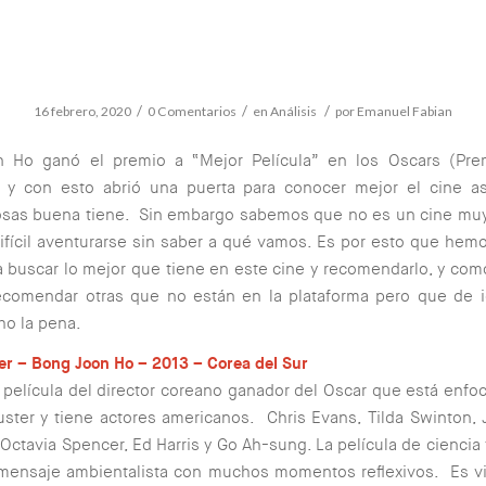
/
/
/
16 febrero, 2020
0 Comentarios
en
Análisis
por
Emanuel Fabian
 Ho ganó el premio a “Mejor Película” en los Oscars (Pre
 y con esto abrió una puerta para conocer mejor el cine as
sas buena tiene. Sin embargo sabemos que no es un cine muy
ifícil aventurarse sin saber a qué vamos. Es por esto que hem
ra buscar lo mejor que tiene en este cine y recomendarlo, y com
ecomendar otras que no están en la plataforma pero que de i
o la pena.
r – Bong Joon Ho – 2013 – Corea del Sur
 película del director coreano ganador del Oscar que está enfo
ster y tiene actores americanos. Chris Evans, Tilda Swinton, 
 Octavia Spencer, Ed Harris y Go Ah-sung. La película de ciencia 
 mensaje ambientalista con muchos momentos reflexivos. Es v