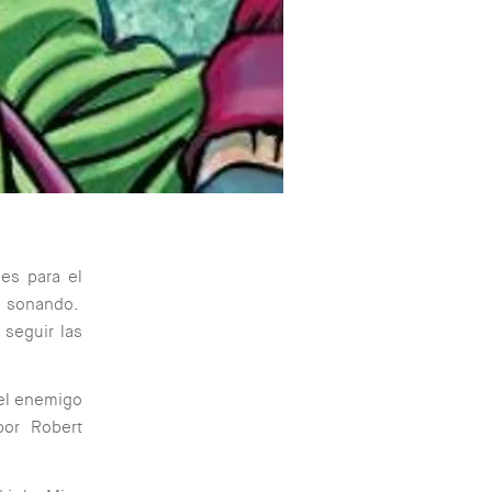
nes para el
 sonando.
seguir las
el enemigo
por Robert