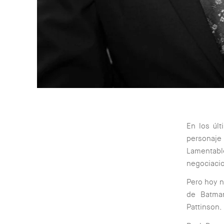
En los últ
personaj
Lamentabl
negociaci
Pero hoy 
de Batman
Pattinson.