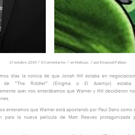
/
/
/
17 octubre, 2019
0 Comentarios
en
Noticias
por
Emanuel Fabian
imos días la noticia de que Jonah Hill estaba en negociacio
e de “The Riddler” (Enigma o El Acertijo) estaba
emente ayer nos enterábamos que Warner y Hill decidieron no 
ones.
nos enteramos que Warner está apostando por Paul Dano como 
 para la nueva película de Matt Reeves protagonizada 