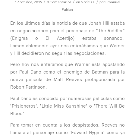
/
/
/
17 octubre, 2019
0 Comentarios
en
Noticias
por
Emanuel
Fabian
En los últimos días la noticia de que Jonah Hill estaba
en negociaciones para el personaje de “The Riddler”
(Enigma o El Acertijo) estaba sonando.
Lamentablemente ayer nos enterábamos que Warner
y Hill decidieron no seguir las negociaciones.
Pero hoy nos enteramos que Warner está apostando
por Paul Dano como el enemigo de Batman para la
nueva película de Matt Reeves protagonizada por
Robert Pattinson.
Paul Dano es conocido por numerosas películas como
‘Prisioneros’, ‘Little Miss Sunshine’ o ‘There Will Be
Blood’.
Para tomar en cuenta a los despistados, Reeves no
llamara al personaje como ‘Edward Nygma’ como ya