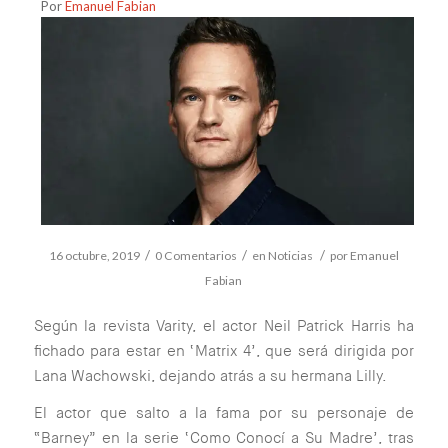
Por
Emanuel Fabian
/
/
/
16 octubre, 2019
0 Comentarios
en
Noticias
por
Emanuel
Fabian
Según la revista Varity, el actor Neil Patrick Harris ha
fichado para estar en ‘Matrix 4’, que será dirigida por
Lana Wachowski, dejando atrás a su hermana Lilly.
El actor que salto a la fama por su personaje de
“Barney” en la serie ‘Como Conocí a Su Madre’, tras