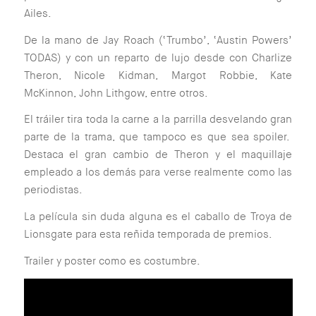
Ailes.
De la mano de Jay Roach (‘Trumbo’, ‘Austin Powers’
TODAS) y con un reparto de lujo desde con Charlize
Theron, Nicole Kidman, Margot Robbie, Kate
McKinnon, John Lithgow, entre otros.
El tráiler tira toda la carne a la parrilla desvelando gran
parte de la trama, que tampoco es que sea spoiler.
Destaca el gran cambio de Theron y el maquillaje
empleado a los demás para verse realmente como las
periodistas.
La película sin duda alguna es el caballo de Troya de
Lionsgate para esta reñida temporada de premios.
Trailer y poster como es costumbre.