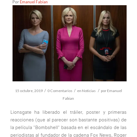
Por
Emanuel Fabian
/
/
/
15 octubre, 2019
0 Comentarios
en
Noticias
por
Emanuel
Fabian
Lionsgate ha liberado el tráiler, poster y primeras
reacciones (que al parecer son bastante positivas) de
la película ‘Bombshell’ basada en el escándalo de las
periodistas al fundador de la cadena Fox News, Roger