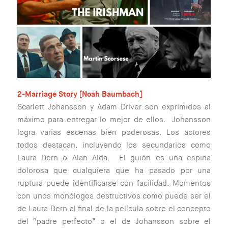
2-Marriage Story [Noah Baumbach]
Scarlett Johansson y Adam Driver son exprimidos al
máximo para entregar lo mejor de ellos. Johansson
logra varias escenas bien poderosas. Los actores
todos destacan, incluyendo los secundarios como
Laura Dern o Alan Alda. El guión es una espina
dolorosa que cualquiera que ha pasado por una
ruptura puede identificarse con facilidad. Momentos
con unos monólogos destructivos como puede ser el
de Laura Dern al final de la película sobre el concepto
del “padre perfecto” o el de Johansson sobre el