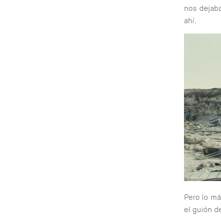
nos dejaba
ahí.
Pero lo m
el guión d