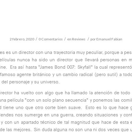
/
/
/
2 febrero, 2020
0 Comentarios
en
Reviews
por
Emanuel Fabian
 es un director con una trayectoria muy peculiar, porque a pes
elículas nunca ha sido un director que llevará personas en m
ine. Era así hasta “James Bond 007: Skyfall” la cual represent
 famoso agente británico y un cambio radical (pero sutil) a tod
o del personaje y su universo.
irector ha vuelto con algo que ha llamado la atención de tod
una película “con un solo plano secuencia” y ponemos las comi
d tiene uno que otro corte bien suave. Esto es lo que hace 
Mendes nos sumerge en una guerra, creando situaciones y conf
 y con un apartado técnico de tal magnitud que hace de esta 
de las mejores. Sin duda alguna no son una ni dos veces que 