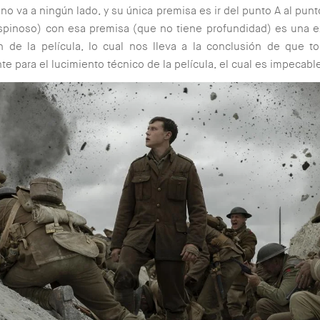
 no va a ningún lado, y su única premisa es ir del punto A al punt
spinoso) con esa premisa (que no tiene profundidad) es una 
n de la película, lo cual nos lleva a la conclusión de que 
e para el lucimiento técnico de la película, el cual es impecabl