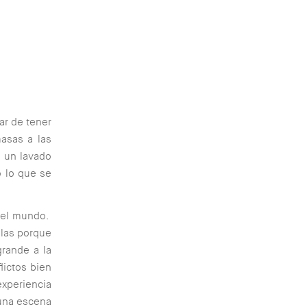
ar de tener
asas a las
ó un lavado
o lo que se
o el mundo.
llas porque
grande a la
lictos bien
experiencia
una escena