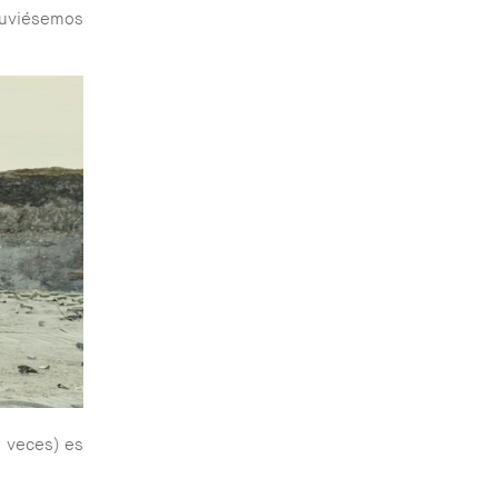
stuviésemos
 veces) es