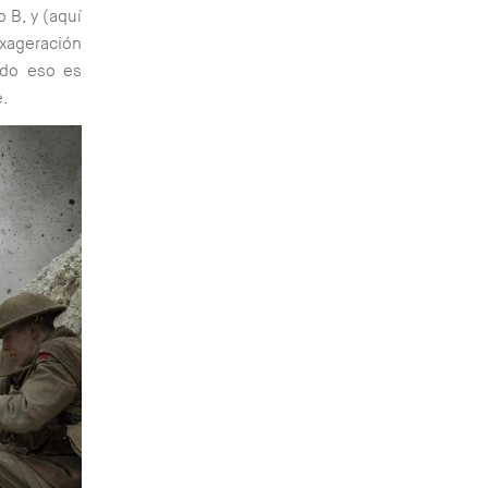
o B, y (aquí
exageración
todo eso es
e.