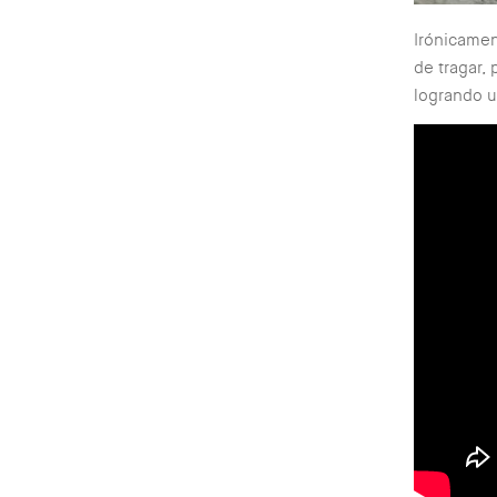
Irónicamen
de tragar,
logrando u