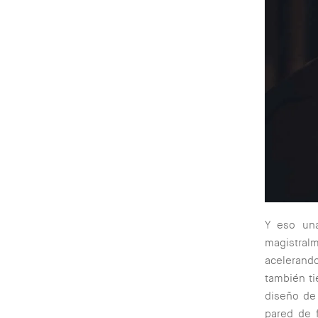
Y eso una
magistralm
acelerando
también ti
diseño de 
pared de 