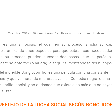
/
/
/
2 octubre, 2019
0 Comentarios
en
Reviews
por
Emanuel Fabian
to es una simbiosis, el cual, en su proceso, amplía su ca
cia utilizando otras especies para que cubran sus necesidade
En su proceso pueden suceder dos cosas: que el parásito 
este se enferme (o muera), o seguir alimentándose del huéspe
 del increíble Bong Joon-ho, es una película con una constante
is, y que va mutando mientras avanza. Comedia negra, drama, t
o, thriller social, y no dudamos que exista algo más que no hay
ualizar.
REFLEJO DE LA LUCHA SOCIAL SEGÚN BONG JOO