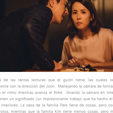
 de las tantas lecturas que el guión tiene, las cuales 
ente con la dirección del Joon. Manejando la cámara de form
 el ritmo mientras avanza el filme. Girando la cámara en int
enen un significado (un impresionante trabajo que ha hecho e
interiores. La casa de la familia Park llena de cosas, pero c
fotos, mientras que la familia Kim tiene menos cosas, pero m