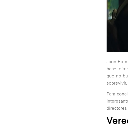
Joon Ho m
hace reírn
que no bus
sobrevivir,
Para concl
interesan
directores 
Vere