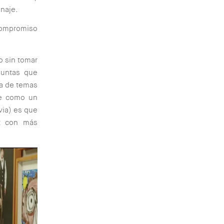
onaje.
compromiso
o sin tomar
guntas que
ta de temas
te como un
via) es que
ez con más