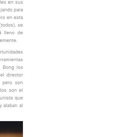
ales en sus
ujando para
ero en esta
(todos), se
á lleno de
temente.
ortunidades
rramientas
n Bong los
l director
, pero son
los son el
tunista que
y alaban al