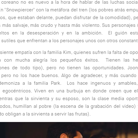
r coreano no es nuevo a la hora de hablar de las luchas soci
 En ‘Snowpiercer’ con la metáfora del tren (los pobres atrás emp
cos, que estaban delante, puedan disfrutar de la comodidad), p
s más salvaje, más crudo y hasta más violento. Sus personajes 
ltos en la desesperación y en la ambición. El guión est
utiles que enfrentan a los personajes unos con otros constan
r siente empatía con la familia Kim, quienes sufren la falta de op
n con mucha alegría los pequeños éxitos. Tienen las he
iones de todo tipo), pero no tienen las oportunidades. Joo
 pero no los hace buenos. Algo de agradecer, y más cuando e
emoniza a la familia Park. Los hace ingenuos y amables
 y egocéntricos. Viven en una burbuja en donde creen que el
entras que la sirvienta y su esposo, son la clase media opor
dos, humillan al pobre (la escena de la grabación del video) 
o obligan a la sirvienta a servir las frutas).