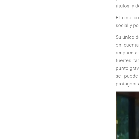
títulos, y
El cine c
social y p
Su único d
en cuenta
respuestas
fuertes t
punto grav
se puede 
protagonis