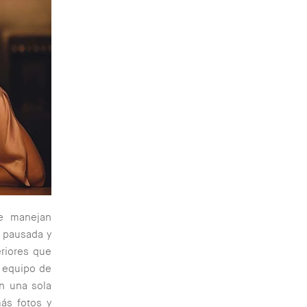
se manejan
a pausada y
eriores que
l equipo de
on una sola
ás fotos y