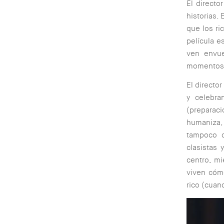
El directo
historias.
que los ri
película e
ven envue
momentos s
El directo
y celebra
(preparac
humaniza,
tampoco d
clasistas
centro, mi
viven cómo
rico (cuand