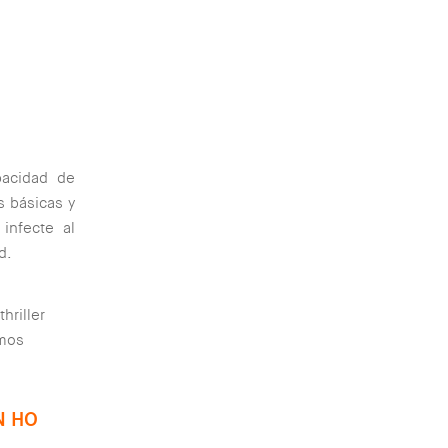
pacidad de
s básicas y
infecte al
d.
hriller
amos
N HO