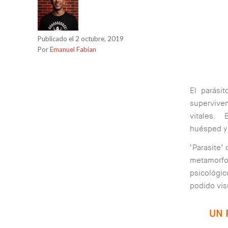
Publicado el 2 octubre, 2019
Por
Emanuel Fabian
El parási
superviven
vitales. 
huésped y 
‘Parasite’
metamorfos
psicológic
podido vis
UN 