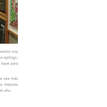
mentos nos
un epílogo,
a base para
ula sea más
os mejores
 el año.