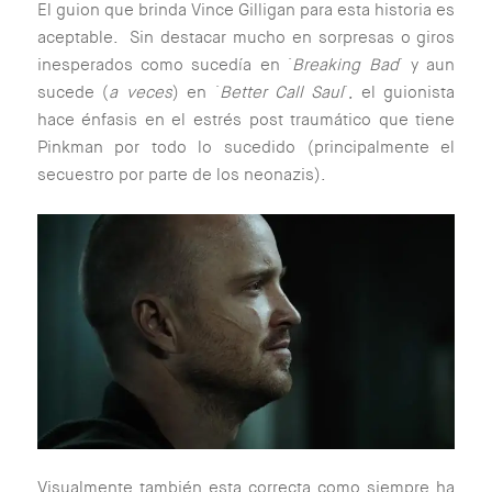
El guion que brinda Vince Gilligan para esta historia es
aceptable. Sin destacar mucho en sorpresas o giros
inesperados como sucedía en ´
Breaking Bad
´ y aun
sucede (
a veces
) en ´
Better Call Saul
´, el guionista
hace énfasis en el estrés post traumático que tiene
Pinkman por todo lo sucedido (principalmente el
secuestro por parte de los neonazis).
Visualmente también esta correcta como siempre ha