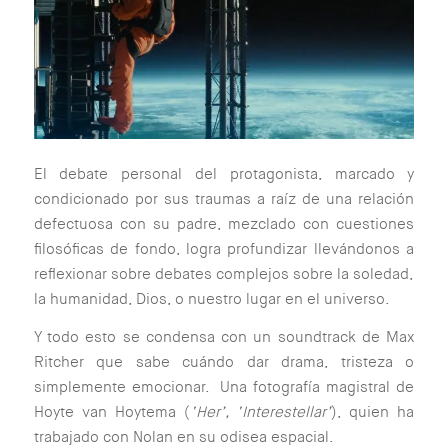
El debate personal del protagonista, marcado y
condicionado por sus traumas a raíz de una relación
defectuosa con su padre, mezclado con cuestiones
filosóficas de fondo, logra profundizar llevándonos a
reflexionar sobre debates complejos sobre la soledad,
la humanidad, Dios, o nuestro lugar en el universo.
Y todo esto se condensa con un soundtrack de Max
Ritcher que sabe cuándo dar drama, tristeza o
simplemente emocionar. Una fotografía magistral de
Hoyte van Hoytema (
‘Her’, ‘Interestellar’
), quien ha
trabajado con Nolan en su odisea espacial.