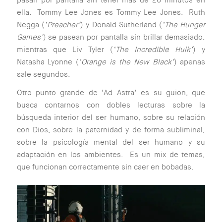
ella. Tommy Lee Jones es Tommy Lee Jones. Ruth
Negga (
‘Preacher’
) y Donald Sutherland (
‘The Hunger
Games’
) se pasean por pantalla sin brillar demasiado,
mientras que Liv Tyler (
‘The Incredible Hulk’
) y
Natasha Lyonne (
‘Orange is the New Black’
) apenas
sale segundos.
Otro punto grande de ‘Ad Astra’ es su guion, que
busca contarnos con dobles lecturas sobre la
búsqueda interior del ser humano, sobre su relación
con Dios, sobre la paternidad y de forma subliminal,
sobre la psicología mental del ser humano y su
adaptación en los ambientes. Es un mix de temas,
que funcionan correctamente sin caer en bobadas.