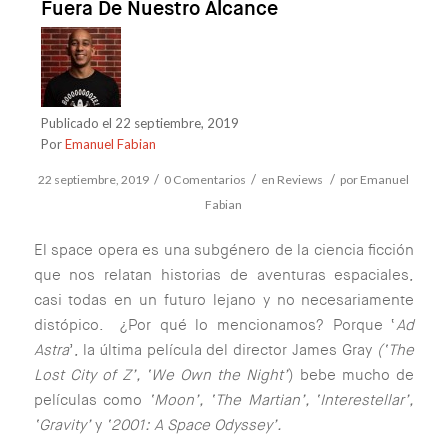
Fuera De Nuestro Alcance
Publicado el 22 septiembre, 2019
Por
Emanuel Fabian
/
/
/
22 septiembre, 2019
0 Comentarios
en
Reviews
por
Emanuel
Fabian
El space opera es una subgénero de la ciencia ficción
que nos relatan historias de aventuras espaciales,
casi todas en un futuro lejano y no necesariamente
distópico. ¿Por qué lo mencionamos? Porque ‘
Ad
Astra
’, la última película del director James Gray
(‘The
Lost City of Z’, ‘We Own the Night’
) bebe mucho de
películas como
‘Moon’, ‘The Martian’, ‘Interestellar’,
‘Gravity’
y
‘2001: A Space Odyssey’.