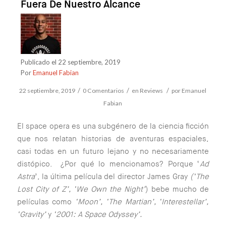
Fuera De Nuestro Alcance
Publicado el 22 septiembre, 2019
Por
Emanuel Fabian
/
/
/
22 septiembre, 2019
0 Comentarios
en
Reviews
por
Emanuel
Fabian
El space opera es una subgénero de la ciencia ficción
que nos relatan historias de aventuras espaciales,
casi todas en un futuro lejano y no necesariamente
distópico. ¿Por qué lo mencionamos? Porque ‘
Ad
Astra
’, la última película del director James Gray
(‘The
Lost City of Z’, ‘We Own the Night’
) bebe mucho de
películas como
‘Moon’, ‘The Martian’, ‘Interestellar’,
‘Gravity’
y
‘2001: A Space Odyssey’.