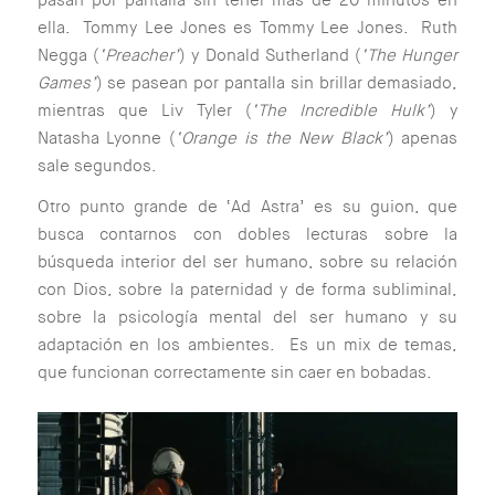
ella. Tommy Lee Jones es Tommy Lee Jones. Ruth
Negga (
‘Preacher’
) y Donald Sutherland (
‘The Hunger
Games’
) se pasean por pantalla sin brillar demasiado,
mientras que Liv Tyler (
‘The Incredible Hulk’
) y
Natasha Lyonne (
‘Orange is the New Black’
) apenas
sale segundos.
Otro punto grande de ‘Ad Astra’ es su guion, que
busca contarnos con dobles lecturas sobre la
búsqueda interior del ser humano, sobre su relación
con Dios, sobre la paternidad y de forma subliminal,
sobre la psicología mental del ser humano y su
adaptación en los ambientes. Es un mix de temas,
que funcionan correctamente sin caer en bobadas.