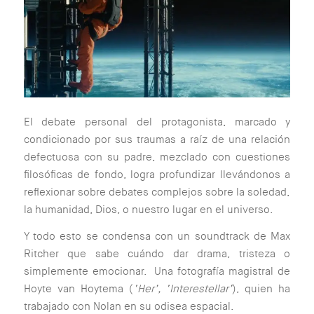
El debate personal del protagonista, marcado y
condicionado por sus traumas a raíz de una relación
defectuosa con su padre, mezclado con cuestiones
filosóficas de fondo, logra profundizar llevándonos a
reflexionar sobre debates complejos sobre la soledad,
la humanidad, Dios, o nuestro lugar en el universo.
Y todo esto se condensa con un soundtrack de Max
Ritcher que sabe cuándo dar drama, tristeza o
simplemente emocionar. Una fotografía magistral de
Hoyte van Hoytema (
‘Her’, ‘Interestellar’
), quien ha
trabajado con Nolan en su odisea espacial.