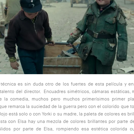
 técnica es sin duda otro de los fuertes de esta película y e
talento del director. Encuadres simétricos, cámaras estáticas, 
de la comedia, muchos pero muchos primerísimos primer pl
 que remarca la suciedad de la guerra pero con el colorido que t
ojo está solo o con Yorki o su madre, la paleta de colores es bri
sta con Elsa hay una mezcla de colores brillantes por parte d
álidos por parte de Elsa, rompiendo esa estética colorida c