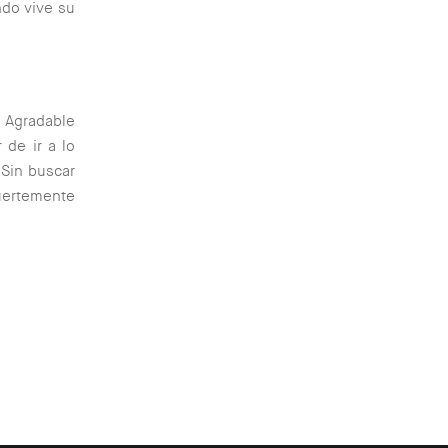
ndo vive su
. Agradable
 de ir a lo
Sin buscar
fuertemente