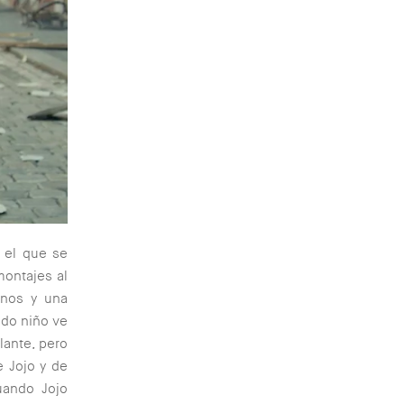
n el que se
montajes al
anos y una
odo niño ve
llante, pero
e Jojo y de
uando Jojo