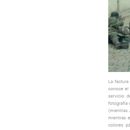
La factura
conoce el 
servicio 
fotografía
(
mientras J
mientras e
colores p