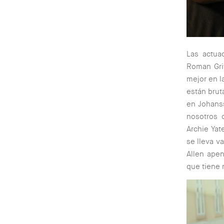
Las actua
Roman Grif
mejor en l
están brut
en Johans
nosotros 
Archie Yat
se lleva v
Allen ape
que tiene 