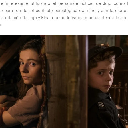
e interesante utilizando el personaje ficticio de Jojo como 
o para retratar el conflicto psicológico del niño y dando cierta
 la relación de Jojo y Elsa, cruzando varios matices desde la sen
e.