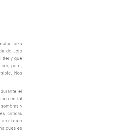
ector Taika
ida de Jojo
itler y que
 ser, pero,
sible. Nos
 durante el
poca es tal
s sombras y
es críticas
n un sketch
ama pues es