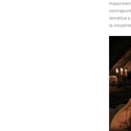
mayorment
contrapunt
temática a
la inocent