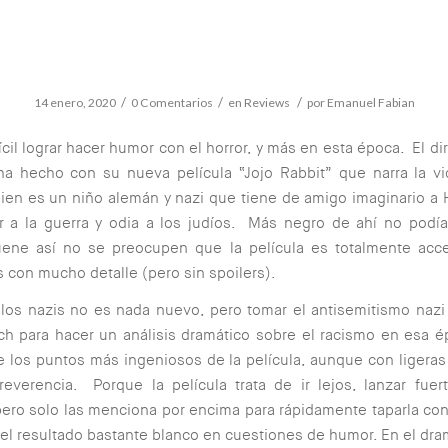
/
/
/
14 enero, 2020
0 Comentarios
en
Reviews
por
Emanuel Fabian
ícil lograr hacer humor con el horror, y más en esta época. El dir
 ha hecho con su nueva película “Jojo Rabbit” que narra la v
uien es un niño alemán y nazi que tiene de amigo imaginario a H
r a la guerra y odia a los judíos. Más negro de ahí no podía
ene así no se preocupen que la película es totalmente acce
 con mucho detalle (pero sin spoilers).
 los nazis no es nada nuevo, pero tomar el antisemitismo nazi
ch para hacer un análisis dramático sobre el racismo en esa é
 los puntos más ingeniosos de la película, aunque con ligera
rreverencia. Porque la película trata de ir lejos, lanzar fuert
pero solo las menciona por encima para rápidamente taparla co
l resultado bastante blanco en cuestiones de humor. En el dr