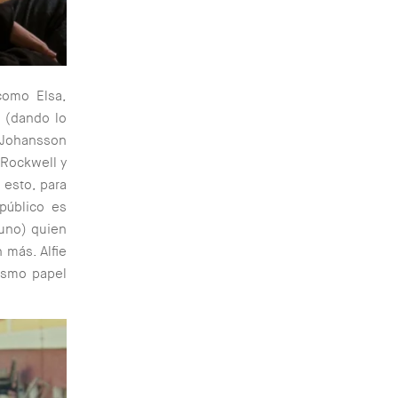
como Elsa,
o (dando lo
t Johansson
 Rockwell y
esto, para
público es
guno) quien
 más. Alfie
ismo papel