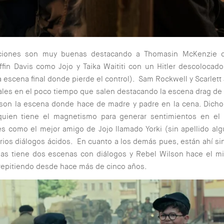
ciones son muy buenas destacando a Thomasin McKenzie 
fin Davis como Jojo y Taika Waititi con un Hitler descolocad
a escena final donde pierde el control). Sam Rockwell y Scarlet
ales en el poco tiempo que salen destacando la escena drag de
son la escena donde hace de madre y padre en la cena. Dicho 
quien tiene el magnetismo para generar sentimientos en el 
es como el mejor amigo de Jojo llamado Yorki (sin apellido al
arios diálogos ácidos. En cuanto a los demás pues, están ahí sin
nas tiene dos escenas con diálogos y Rebel Wilson hace el m
repitiendo desde hace más de cinco años.