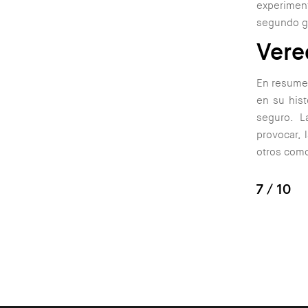
experiment
segundo g
Vere
En resumen
en su hist
seguro. L
provocar, 
otros como
7
/ 10