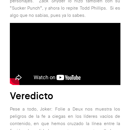
personajes. Zack Snyder lo hizo también con su
“Sucker Punch”, y ahora lo repite Todd Phillips. Si es
algo que no sabias, pues ya lo sabes.
Veredicto
Pese a todo,
Joker: Folie a Deux
nos muestra los
peligros de la fe a ciegas en los líderes vacíos de
contenido, en que hemos cruzado la línea entre la