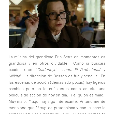
La música del grandioso Eric Serra en momentos es
grandiosa y en otros olvidable. Como si buscara
cuadrar entre ‘
Goldeneye
’, ‘
Leon: El Profesional
’ y
‘
Nikita
’. La dirección de Besson es fría y sencilla. En
las escenas de acción (demasiado pocas) hay ligeros
cambios pero no lo suficientes como amerita una
película de acción de hoy en dia. Y el guion es malo.
Muy malo. Y aquí hay algo interesante. Anteriormente
mencione que ‘
Lucy
’ es pretenciosa y eso le hace la