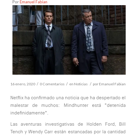
Por
Emanuel Fabian
/
/
/
16 enero, 2020
0 Comentarios
en
Noticias
por
Emanuel Fabian
Netflix ha confirmado una noticia que ha despertado el
malestar de muchos: Mindhunter está “detenida
indefinidamente”.
Las aventuras investigativas de Holden Ford, Bill
Tench y Wendy Carr están estancadas por la cantidad