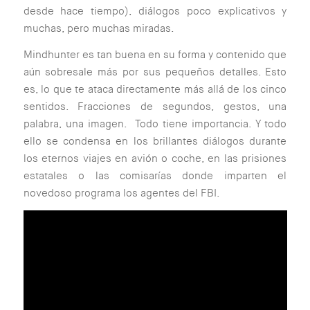
desde hace tiempo), diálogos poco explicativos y
muchas, pero muchas miradas.
Mindhunter es tan buena en su forma y contenido que
aún sobresale más por sus pequeños detalles. Esto
es, lo que te ataca directamente más allá de los cinco
sentidos. Fracciones de segundos, gestos, una
palabra, una imagen. Todo tiene importancia. Y todo
ello se condensa en los brillantes diálogos durante
los eternos viajes en avión o coche, en las prisiones
estatales o las comisarías donde imparten el
novedoso programa los agentes del FBI.