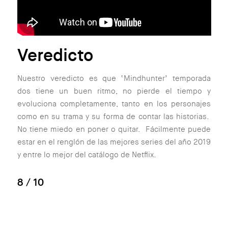
Veredicto
Nuestro veredicto es que ‘Mindhunter’ temporada
dos tiene un buen ritmo, no pierde el tiempo y
evoluciona completamente, tanto en los personajes
como en su trama y su forma de contar las historias.
No tiene miedo en poner o quitar. Fácilmente puede
estar en el renglón de las mejores series del año 2019
y entre lo mejor del catálogo de Netflix.
8
/ 10