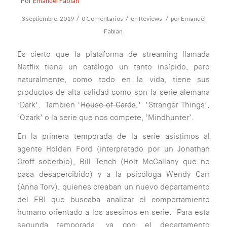
Por
Emanuel Fabian
/
/
/
3 septiembre, 2019
0 Comentarios
en
Reviews
por
Emanuel
Fabian
Es cierto que la plataforma de streaming llamada
Netflix tiene un catálogo un tanto insípido, pero
naturalmente, como todo en la vida, tiene sus
productos de alta calidad como son la serie alemana
‘Dark’. Tambien ‘
House of Cards
,’ ‘Stranger Things’,
‘Ozark’ o la serie que nos compete, ‘Mindhunter’.
En la primera temporada de la serie asistimos al
agente Holden Ford (interpretado por un Jonathan
Groff soberbio), Bill Tench (Holt McCallany que no
pasa desapercibido) y a la psicóloga Wendy Carr
(Anna Torv), quienes creaban un nuevo departamento
del FBI que buscaba analizar el comportamiento
humano orientado a los asesinos en serie. Para esta
segunda temporada, ya con el departamento