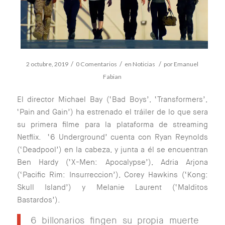
/
/
/
2 octubre, 2019
0 Comentarios
en
Noticias
por
Emanuel
Fabian
El director Michael Bay (‘Bad Boys’, ‘Transformers’,
‘Pain and Gain’) ha estrenado el tráiler de lo que sera
su primera filme para la plataforma de streaming
Netflix. ‘6 Underground’ cuenta con Ryan Reynolds
(‘Deadpool’) en la cabeza, y junta a él se encuentran
Ben Hardy (‘X-Men: Apocalypse’), Adria Arjona
(‘Pacific Rim: Insurreccion’), Corey Hawkins (‘Kong:
Skull Island’) y Melanie Laurent (‘Malditos
Bastardos’).
6 billonarios fingen su propia muerte