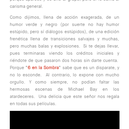
carisma general.
Como dijimos, llena de acción exagerada, de un
humor verde y negro (
por suerte no hay humor
estúpido, pero sí diálogos estúpidos
), de una edición
frenética llena de transiciones salvajes y muchas,
pero muchas balas y explosiones. Si te dejas llevar,
pues terminaras viendo los créditos iniciales y
riéndote de que pasaron dos horas sin darte cuenta.
Porque “
6 en la Sombra
” sabe que es un disparate, y
no lo esconde. Al contrario, lo expone con mucho
orgullo. Y como siempre, no podían faltar las
hermosas escenas de Michael Bay en los
atardeceres. Una delicia que este señor nos regala
en todas sus películas.