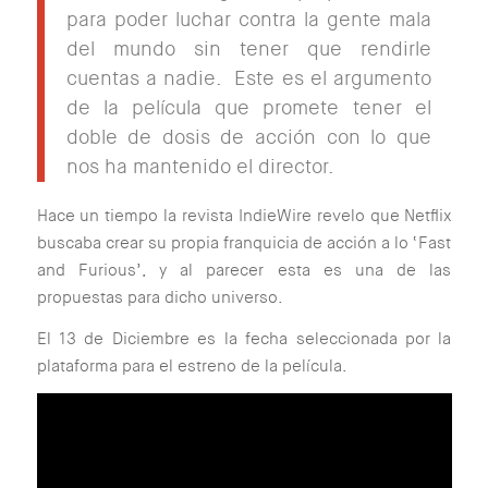
para poder luchar contra la gente mala
del mundo sin tener que rendirle
cuentas a nadie. Este es el argumento
de la película que promete tener el
doble de dosis de acción con lo que
nos ha mantenido el director.
Hace un tiempo la revista IndieWire revelo que Netflix
buscaba crear su propia franquicia de acción a lo ‘Fast
and Furious’, y al parecer esta es una de las
propuestas para dicho universo.
El 13 de Diciembre es la fecha seleccionada por la
plataforma para el estreno de la película.