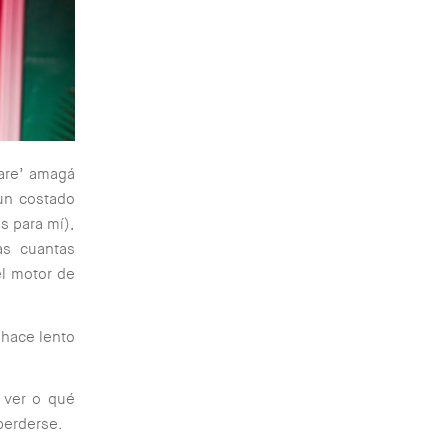
care’ amagá
un costado
s para mí),
as cuantas
el motor de
 hace lento
 ver o qué
 perderse.