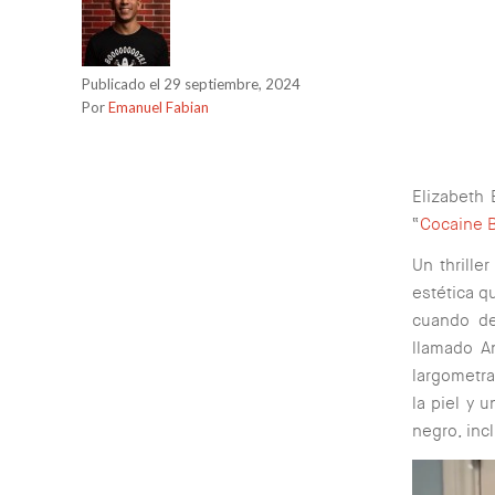
Publicado el 29 septiembre, 2024
Por
Emanuel Fabian
Elizabeth
“
Cocaine 
Un thrille
estética q
cuando de
llamado A
largometra
la piel y 
negro, inc