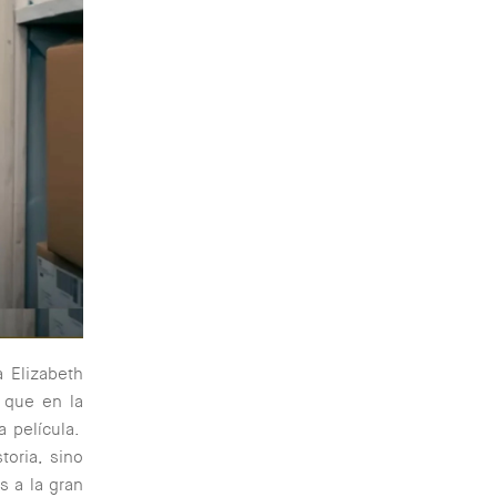
 Elizabeth
r que en la
a película.
oria, sino
s a la gran