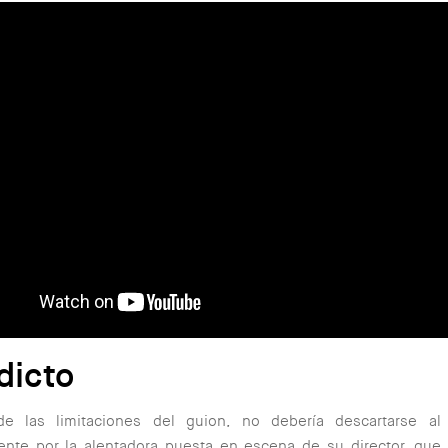
dicto
e las limitaciones del guion, no debería descartarse al
ente por la alentadora puesta en escena de su director, que