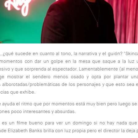
, ¿qué sucede en cuanto al tono, la narrativa y el guión? ‘Skin
 momentos con dar un golpe en la mesa que saque a la luz 
esivo y que sorprenda al espectador. Lamentablemente (al meno
ige mostrar el sendero menos osado y opta por plantar un
 alborotadas/problemáticas de los personajes y que esto sea 
cias que exhibe.
e ayuda el ritmo que por momentos está muy bien pero luego se
ones poco interesantes y absurdas.
” es un filme bueno para ver un domingo si no hay nada que
de Elizabeth Banks brilla con luz propia pero el director la deja