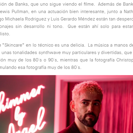
ción de Banks, que uno sigue viendo el filme. Además de Ban
wis Pullman, en una actuación bien interesante, junto a Nath
o Michaela Rodriguez y Luis Gerardo Méndez están tan desper
onajes sin desarrollo ni tono. Que están ahí solo para esta
listo.
e “Skincare” en lo técnico es una delicia. La música a manos d
n unas tonalidades synthwave muy particulares y divertidas, que
ón muy de los 80´s o 90´s, mientras que la fotografía Christo
ulando esa fotografía muy de los 80´s.