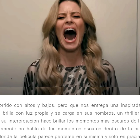
orrido con altos y bajos, pero que nos entrega una inspirada
brilla con luz propia y se carga en sus hombros, un thrille
 su interpretación hace brillar los momentos más oscuros de l
emente no hablo de los momentos oscuros dentro de la hist
donde la película parece perderse en sí misma y solo es gracia