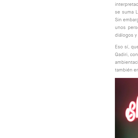
interpreta
se suma Le
Sin embarg
unos pers
diálogos y 
Eso sí, qu
Qadiri, co
ambientaci
también em