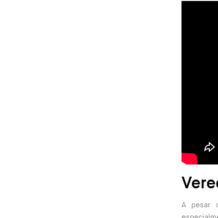
Vere
A pesar d
especialm