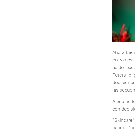
Ahora bien
en varios
ácido, exc
Peters el
decisiones
las secuen
A eso no l
con decisi
“Skincare
hacer. Don