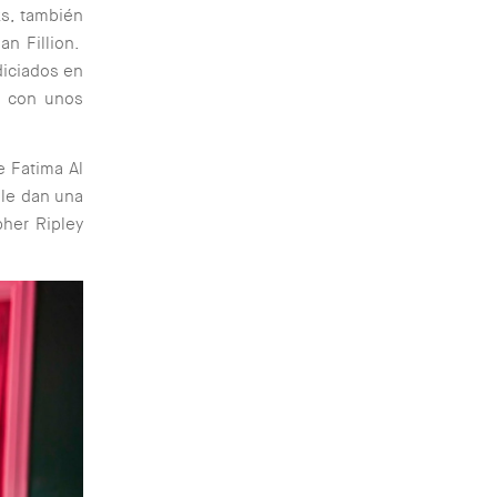
ks, también
an Fillion.
diciados en
r con unos
e Fatima Al
 le dan una
pher Ripley