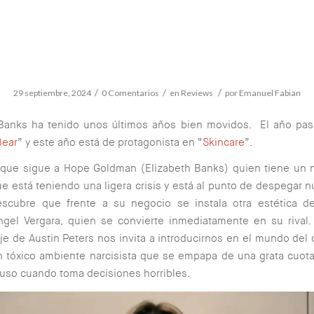
/
/
/
29 septiembre, 2024
0 Comentarios
en
Reviews
por
Emanuel Fabian
 Banks ha tenido unos últimos años bien movidos. El año pasa
Bear
” y este año está de protagonista en “
Skincare
”.
r que sigue a Hope Goldman (Elizabeth Banks) quien tiene un
ue está teniendo una ligera crisis y está al punto de despegar
scubre que frente a su negocio se instala otra estética d
ngel Vergara, quien se convierte inmediatamente en su rival.
je de Austin Peters nos invita a introducirnos en el mundo del
un tóxico ambiente narcisista que se empapa de una grata cuo
luso cuando toma decisiones horribles.