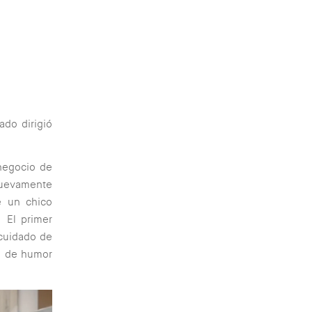
do dirigió
 negocio de
 nuevamente
e un chico
 El primer
 cuidado de
ta de humor