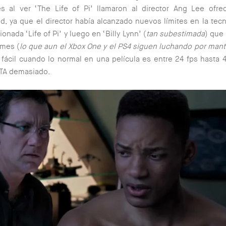
s al ver ‘The Life of Pi’ llamaron al director Ang Lee ofre
d, ya que el director había alcanzado nuevos límites en la tec
onada ‘Life of Pi’ y luego en ‘Billy Lynn’ (
tan subestimada
) que
ames (
lo que aun el Xbox One y el PS4 siguen luchando por man
fácil cuando lo normal en una película es entre 24 fps hasta 
TA demasiado.