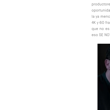
productore
oportunida
la ya menci
4K y 60 fr
que no es 
eso SE NO