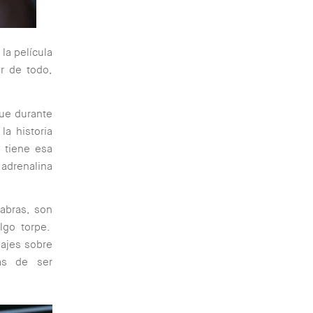
la película
r de todo,
que durante
la historia
 tiene esa
 adrenalina
labras, son
lgo torpe.
najes sobre
ás de ser