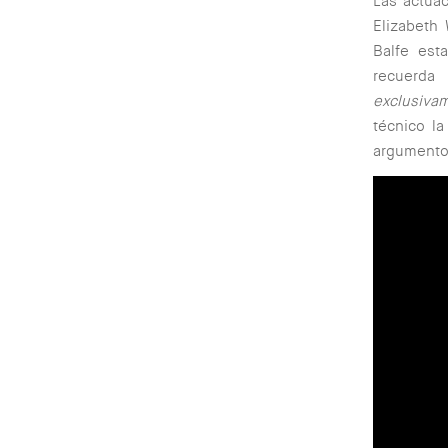
Las actuac
Elizabeth
Balfe est
recuerda
exclusiva
técnico l
argumento 