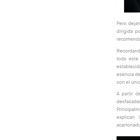
Pero dejan
dirigida 
recomenda
Recordando
todo este
estableci
esencia de
con el úni
A partir d
desfasada
Principalm
explican
acartonad