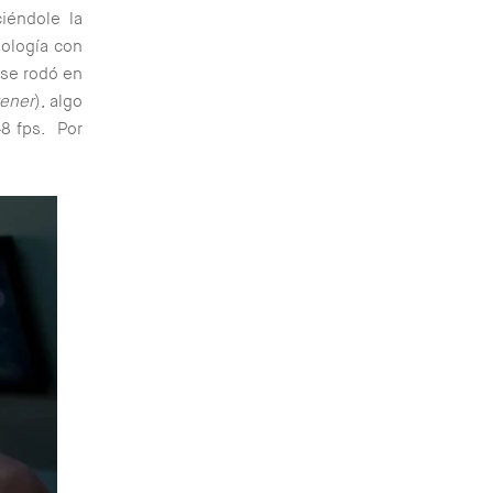
ciéndole la
nología con
 se rodó en
tener
), algo
48 fps. Por