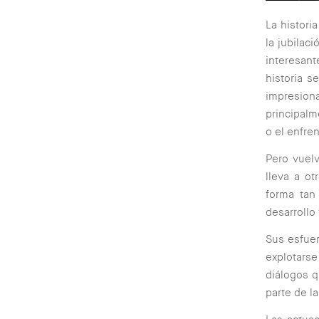
La histori
la jubilac
interesant
historia s
impresio
principal
o el enfre
Pero vuelv
lleva a ot
forma tan
desarrollo
Sus esfuer
explotars
diálogos q
parte de la