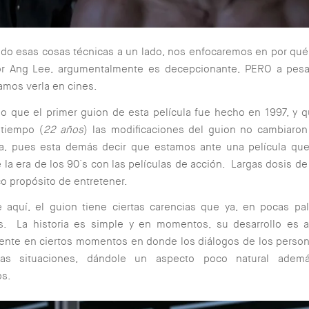
do esas cosas técnicas a un lado, nos enfocaremos en por qué 
por Ang Lee, argumentalmente es decepcionante, PERO a pesa
mos verla en cines.
 que el primer guion de esta película fue hecho en 1997, y 
 tiempo (
22 años
) las modificaciones del guion no cambiaron 
da, pues esta demás decir que estamos ante una película que
 la era de los 90´s con las películas de acción. Largas dosis de
co propósito de entretener.
e aquí, el guion tiene ciertas carencias que ya, en pocas pa
s. La historia es simple y en momentos, su desarrollo es a
ente en ciertos momentos en donde los diálogos de los perso
 las situaciones, dándole un aspecto poco natural adem
os.