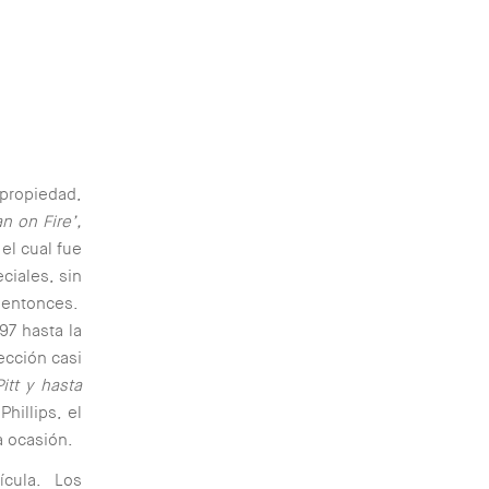
 propiedad,
n on Fire’,
 el cual fue
ciales, sin
e entonces.
97 hasta la
ección casi
itt y hasta
Phillips, el
a ocasión.
lícula. Los