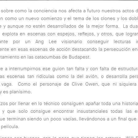
a sobre como la conciencia nos afecta a futuro nuestros actos 
ión como un nuevo comienzo y el tema de los clones y los do
e y aunque no estén desarrollados de la mejor forma. La dua
e explota en escenas con espejos, reflejos, y otros, que logr
nante por un Ang Lee visionario conseguir lecturas in
mente en esas escenas de acción destacando la persecución en
ntamiento en las catacumbas de Budapest.
e a interrumpirnos ese guion tan falta y con falta de estructu
ras escenas tan ridículas como la del avión, o desarrolla pe
 vaga. Como el personaje de Clive Owen, que ni siquiera
 y es planísimo.
zos por llenar en lo técnico consiguen apañar toda una histori
e y que solo consigue encontrar insustanciales todas las 
ue terminan siendo un poco vacías, llevándonos a un final qu
 película.