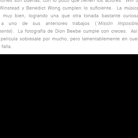
iones son buenas, con lo poco que tienen los actores. Will 
 Winstead y Benedict Wong cumplen lo suficiente. La músic
a muy bien, logrando una que otra tonada bastante curio
 a uno de sus anteriores trabajos (
´Misión Imposible
mente
). La fotografía de Dion Beebe cumple con creces. Así
a película sobresale por mucho, pero lamentablemente en cue
falla.