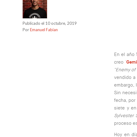
Publicado el 10 octubre, 2019
Por
Emanuel Fabian
En el año 
creo ´
Gemi
‘Enemy of 
vendido a 
embargo, l
Sin necesi
fecha, por
siete y e
Sylvester
proceso es
Hoy en día