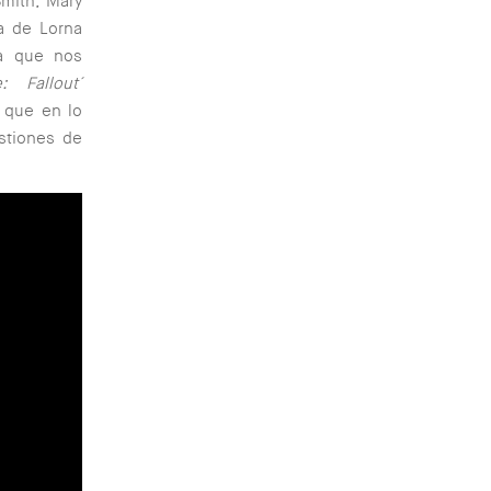
Smith, Mary
a de Lorna
sa que nos
: Fallout´
 que en lo
stiones de