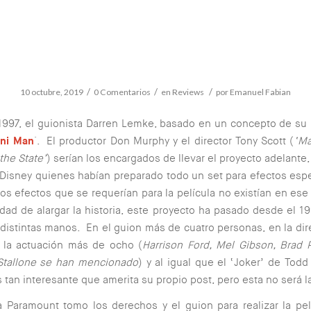
/
/
/
10 octubre, 2019
0 Comentarios
en
Reviews
por
Emanuel Fabian
1997, el guionista Darren Lemke, basado en un concepto de su
ni Man
´. El productor Don Murphy y el director Tony Scott (
‘Ma
the State’
) serían los encargados de llevar el proyecto adelante,
Disney quienes habían preparado todo un set para efectos espe
os efectos que se requerían para la película no existían en es
dad de alargar la historia, este proyecto ha pasado desde el 19
 distintas manos. En el guion más de cuatro personas, en la dir
n la actuación más de ocho (
Harrison Ford, Mel Gibson, Brad P
 Stallone se han mencionado
) y al igual que el ‘Joker’ de Todd 
 tan interesante que amerita su propio post, pero esta no será l
 Paramount tomo los derechos y el guion para realizar la pe