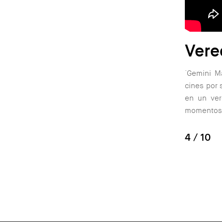
Vere
´Gemini M
cines por 
en un ver
momentos 
4
/ 10