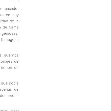
del pasado,
bles es muy
lidad de la
an de forma
geniosas,
 Cartagena
ra, que nos
rsonajes de
 tienen un
a que podía
escenas de
e desborona