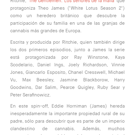
Ritchie, ‘
The Gentlemen: Los señores de la mafia
‘ que
protagoniza Theo James (‘
White Lotus Season 2
‘)
como un heredero británico que descubre la
participación de su familia en una de las granjas de
cannabis más grandes de Europa.
Escrita y producida por Ritchie, quien también dirige
los dos primeros episodios, junto a James la serie
está protagonizada por Ray Winstone, Kaya
Scodelario, Daniel Ings, Joely Richardson, Vinnie
Jones, Giancarlo Esposito, Chanel Cresswell, Michael
Vu, Max Beesley, Jasmine Blackborow, Harry
Goodwins, Dar Salim, Pearce Quigley, Ruby Sear y
Peter Serafinowicz.
En este spin-off, Eddie Horniman (James) hereda
inesperadamente la importante propiedad rural de su
padre, sólo para descubrir que es parte de un imperio
clandestino de cannabis. Además, muchos