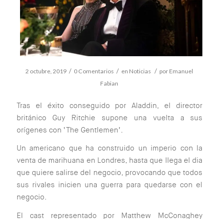
/
/
/
2 octubre, 2019
0 Comentarios
en
Noticias
por
Emanuel
Fabian
Tras el éxito conseguido por Aladdin, el director
británico Guy Ritchie supone una vuelta a sus
orígenes con ‘The Gentlemen’.
Un americano que ha construido un imperio con la
venta de marihuana en Londres, hasta que llega el dia
que quiere salirse del negocio, provocando que todos
sus rivales inicien una guerra para quedarse con el
negocio.
El cast representado por Matthew McConaghey