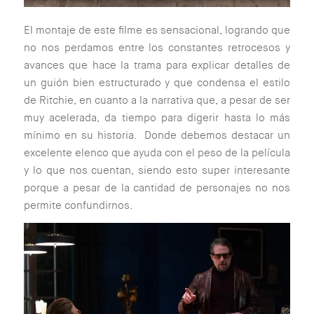
El montaje de este filme es sensacional, logrando que
no nos perdamos entre los constantes retrocesos y
avances que hace la trama para explicar detalles de
un guión bien estructurado y que condensa el estilo
de Ritchie, en cuanto a la narrativa que, a pesar de ser
muy acelerada, da tiempo para digerir hasta lo más
mínimo en su historia. Donde debemos destacar un
excelente elenco que ayuda con el peso de la película
y lo que nos cuentan, siendo esto super interesante
porque a pesar de la cantidad de personajes no nos
permite confundirnos.