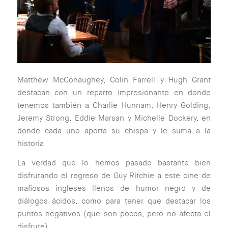
Matthew McConaughey, Colin Farrell y Hugh Grant
destacan con un reparto impresionante en donde
tenemos también a Charlie Hunnam, Henry Golding,
Jeremy Strong, Eddie Marsan y Michelle Dockery, en
donde cada uno aporta su chispa y le suma a la
historia.
La verdad que lo hemos pasado bastante bien
disfrutando el regreso de Guy Ritchie a este cine de
mafiosos ingleses llenos de humor negro y de
diálogos ácidos, como para tener que destacar los
puntos negativos (que son pocos, pero no afecta el
disfrute).