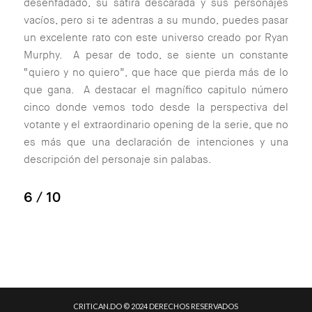
desenfadado, su sátira descarada y sus personajes
vacíos, pero si te adentras a su mundo, puedes pasar
un excelente rato con este universo creado por Ryan
Murphy. A pesar de todo, se siente un constante
“quiero y no quiero”, que hace que pierda más de lo
que gana. A destacar el magnífico capitulo número
cinco donde vemos todo desde la perspectiva del
votante y el extraordinario opening de la serie, que no
es más que una declaración de intenciones y una
descripción del personaje sin palabas.
6
/ 10
CRITICAN.DO © 2024 DERECHOS RESERVADOS