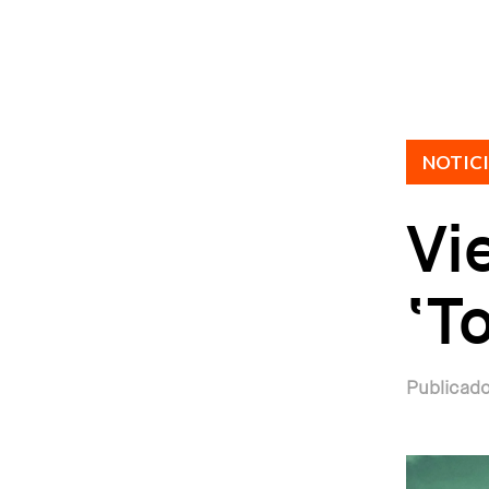
NOTIC
Vi
‘T
Publicado