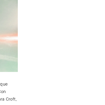
 que
Con
ra Croft,