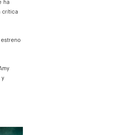
e ha
crítica
 estreno
 Amy
 y