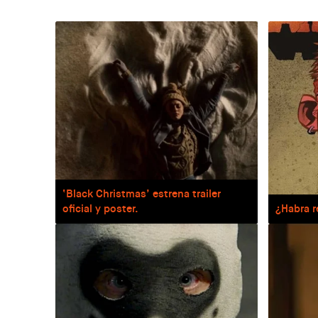
‘Black Christmas’ estrena trailer
oficial y poster.
¿Habra r