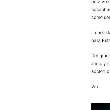
esta vez
cosechad
como son 
La nota l
para Est
Del guio
Jump y s
acción qu
Via