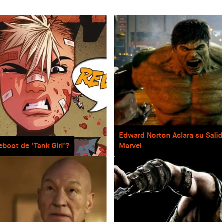
Edward Norton Aclara su Sali
eboot de ‘Tank Girl’?
Marvel