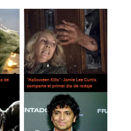
da de
‘Halloween Kills’: Jamie Lee Curtis
comparte el primer día de rodaje