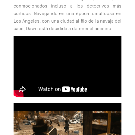
conmocionados incluso a los detectives más
curtidos. Navegando en una época tumultuosa en
Los Ángeles, con una ciudad al filo de la navaja del
caos, Dawn está decidida a detener al asesino.