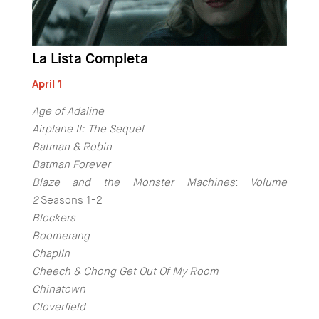
La Lista Completa
April 1
Age of Adaline
Airplane II: The Sequel
Batman & Robin
Batman Forever
Blaze and the Monster Machines
:
Volume
2
Seasons 1-2
Blockers
Boomerang
Chaplin
Cheech & Chong Get Out Of My Room
Chinatown
Cloverfield