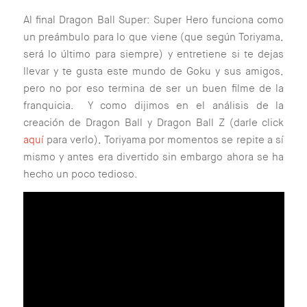
Al final Dragon Ball Super: Super Hero funciona como
un preámbulo para lo que viene (que según Toriyama,
será lo último para siempre) y entretiene si te dejas
llevar y te gusta este mundo de Goku y sus amigos,
pero no por eso termina de ser un buen filme de la
franquicia. Y como dijimos en el análisis de la
creación de Dragon Ball y Dragon Ball Z (darle click
aquí
para verlo), Toriyama por momentos se repite a sí
mismo y antes era divertido sin embargo ahora se ha
hecho un poco tedioso.