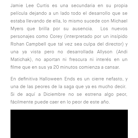
Jamie Lee Curtis es una secundaria en su propia
película dejando a un lado todo el desarrollo que se
estaba llevando de ella, lo mismo sucede con Michael
Myers que brilla por su ausencia. Los nuevos
personajes como Corey (interpretado por un insípido
Rohan Campbell que tal vez sea culpa del director) y
una ya vista pero no desarrollada Allyson (Andi
Matichak), no aportan ni frescura ni interés en un
filme que en sus ya 20 minutos comienza a cansar.
En definitiva Halloween Ends es un cierre nefasto, y
una de las peores de la saga que ya es mucho decir.
Si de aquí a Diciembre no se estrena algo peor,
fácilmente puede caer en lo peor de este año.