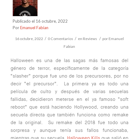
Publicado el 16 octubre, 2022
Por
Emanuel Fabian
/
/
/
16 octubre, 2022
0 Comentarios
en
Reviews
por
Emanuel
Fabian
Halloween es una de las sagas más famosas del
género de terror, específicamente de la categoría
“slasher” porque fue uno de los precursores, por no
decir “el precursor”. La primera ya es todo una
película de culto y después de varias secuelas
fallidas, decidieron meterse en el ya famoso “soft
reboot” que está haciendo Hollywood, creando una
secuela directa que también funciona como remake
de la original. Su remake del 2018 fue todo una
sorpresa y aunque tenía sus fallos funcionaba,
mientras que su secuela,
Halloween Kills
que salió en