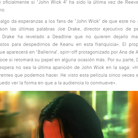
 oficialmente si ‘John Wick 4’ ha sido la última vez de Reev
no.
algo da esperanzas a los fans de ‘John Wick’ de que este no s
son las últimas palabras Joe Drake, director ejecutivo de p
. Drake ha revelado a Deadline que no quieren dejarlo ma
istos para despedirnos de Keanu en esta franquicia». El pro
ue aparecerá en ‘
Ballerina
‘, spin-off protagonizado por
Ana de 
ce si retomará su papel en alguna ocasión más. Por su parte, 
espera no sea la última aparición de John Wick en la saga: 
rentes que podemos hacer. He visto esta película cinco veces e
edo ver la forma en que a la audiencia lo conmueve».