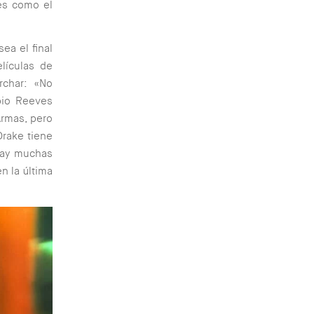
es como el
ea el final
elículas de
rchar: «No
pio Reeves
Armas
, pero
Drake tiene
«Hay muchas
n la última