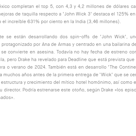
xico completan el top 5, con 4,3 y 4,2 millones de dólares c
ejoras de taquilla respecto a ‘John Wick 3’ destaca el 125% en 
o el increíble 631% por ciento en la India (3,46 millones).
te se están desarrollando dos spin-offs de ‘John Wick’, un
’, protagonizado por
Ana de Armas
y centrado en una bailarina d
se convierte en asesina. Todavía no hay fecha de estreno con
ula, pero Drake ha revelado para Deadline que está prevista que
ra o verano de 2024. También está en desarrollo ‘
The Contine
 muchos años antes de la primera entrega de ‘Wick’ que se cen
 estructura y crecimiento del mítico hotel homónimo, así como 
u director. Podría estrenarse este otoño, según Drake «los epis
nados».