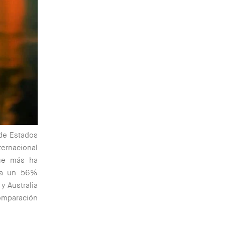
 de Estados
ternacional
que más ha
ora un 56%
y Australia
omparación