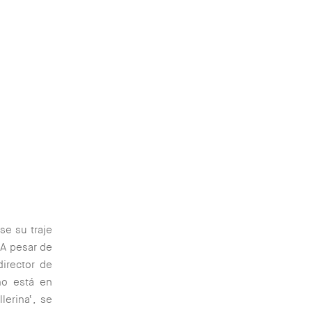
se su traje
. A pesar de
director de
no está en
llerina
‘, se