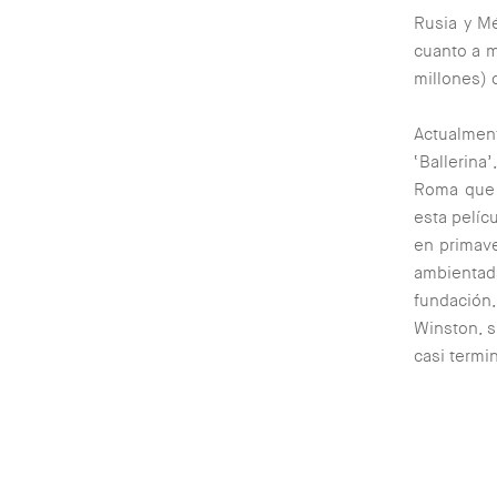
Rusia y Mé
cuanto a m
millones) 
Actualmen
‘Ballerina
Roma que 
esta pelíc
en primave
ambientada
fundación,
Winston, s
casi termi