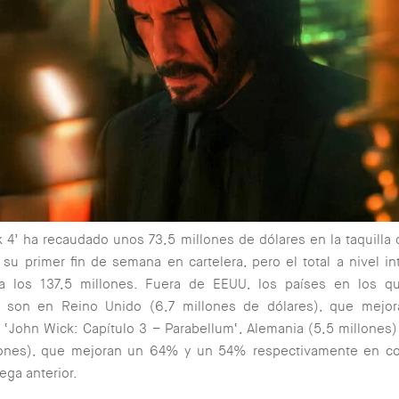
k 4’
ha recaudado
unos 73,5 millones de dólares en la taquilla
su primer fin de semana en cartelera, pero el total a nivel in
a los 137,5 millones. Fuera de EEUU, los países en los 
 son en Reino Unido (6,7 millones de dólares), que mej
 ‘
John Wick: Capítulo 3 – Parabellum
‘, Alemania (5,5 millones) 
lones), que mejoran un 64% y un 54% respectivamente en c
ega anterior.