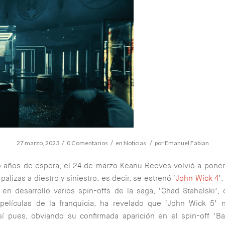
/
/
/
27 marzo, 2023
0 Comentarios
en
Noticias
por
Emanuel Fabian
o años de espera, el 24 de marzo Keanu Reeves volvió a poner
 palizas a diestro y siniestro, es decir, se estrenó ‘
John Wick 4
‘
en desarrollo varios spin-offs de la saga, ‘Chad Stahelski’, 
 películas de la franquicia, ha revelado que ‘John Wick 5’ 
sí pues, obviando su confirmada aparición en el spin-off ‘
Ba