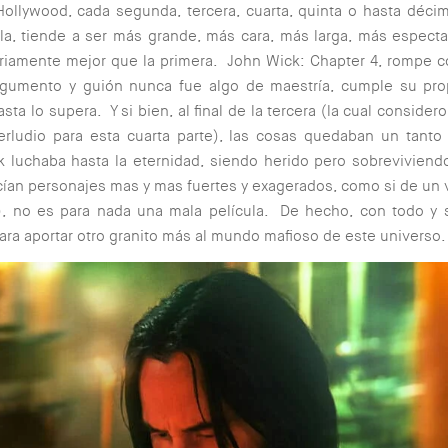
llywood, cada segunda, tercera, cuarta, quinta o hasta déci
la, tiende a ser más grande, más cara, más larga, más especta
iamente mejor que la primera. John Wick: Chapter 4, rompe c
rgumento y guión nunca fue algo de maestría, cumple su pro
sta lo supera. Y si bien, al final de la tercera (la cual conside
erludio para esta cuarta parte), las cosas quedaban un tanto 
 luchaba hasta la eternidad, siendo herido pero sobreviviend
ían personajes mas y mas fuertes y exagerados, como si de un
e), no es para nada una mala película. De hecho, con todo y 
ara aportar otro granito más al mundo mafioso de este universo.