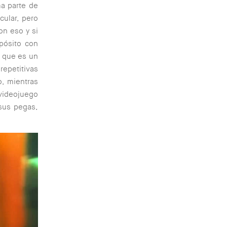
ma parte de
cular, pero
on eso y si
pósito con
ro que es un
repetitivas
o, mientras
 videojuego
sus pegas,