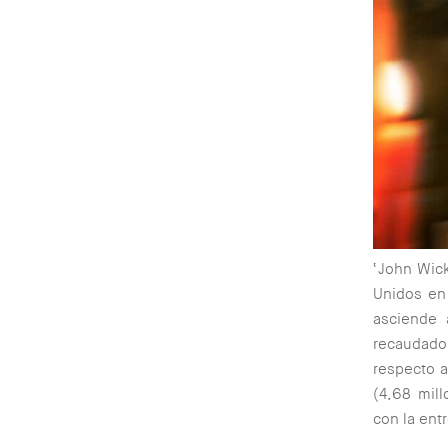
‘John Wic
Unidos en 
asciende 
recaudado
respecto a
(4,68 mil
con la entr