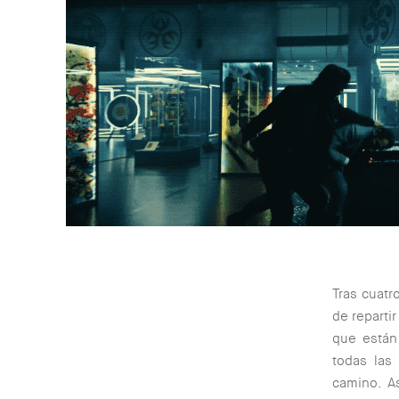
Tras cuatr
de repartir
que están 
todas las
camino. A