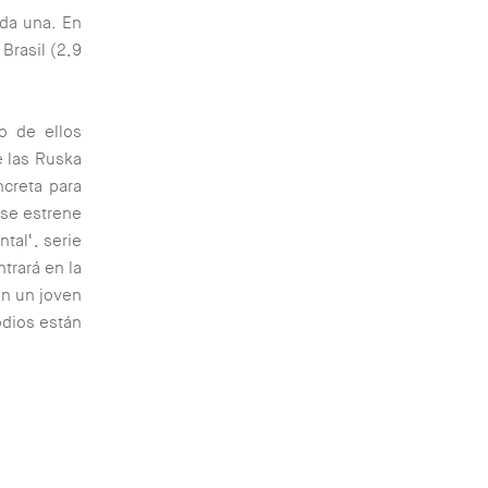
ada una. En
Brasil (2,9
o de ellos
e las Ruska
creta para
 se estrene
ntal
‘, serie
trará en la
en un joven
odios están