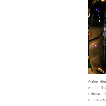
Quien dir
menor, iba
exitosa. J
una sola e