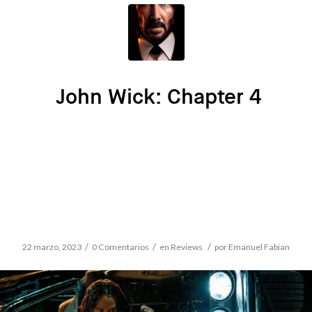
John Wick: Chapter 4
/
/
/
22 marzo, 2023
0 Comentarios
en
Reviews
por
Emanuel Fabian