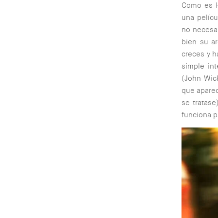
Como es Ho
una pelícu
no necesar
bien su a
creces y ha
simple int
(John Wick
que aparec
se tratas
funciona p