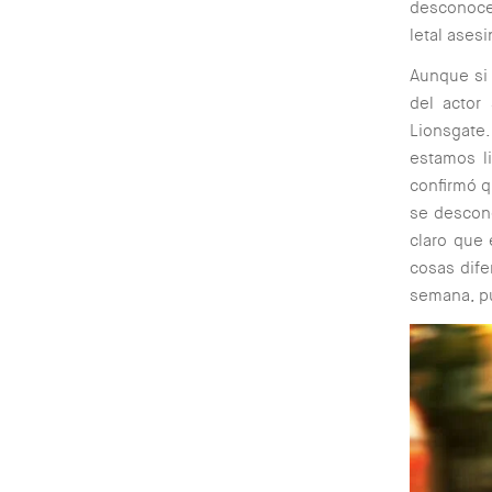
desconoce
letal asesi
Aunque si 
del actor 
Lionsgate
estamos l
confirmó q
se descono
claro que 
cosas dife
semana, pu