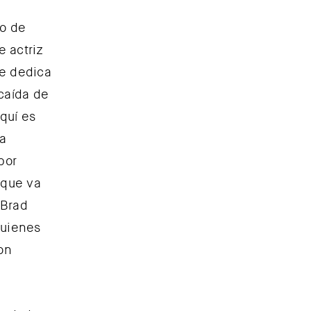
no de
e actriz
se dedica
caída de
quí es
na
por
 que va
 Brad
quienes
on