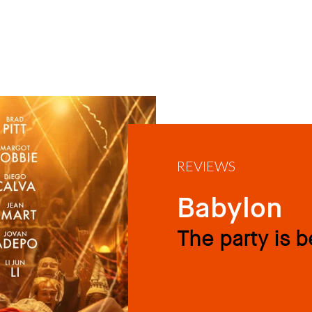
REVIEWS
Babylon
The party is 