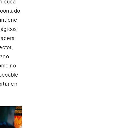
in duda
 contado
antiene
mágicos
dadera
ector,
mano
como no
mpecable
rtar en