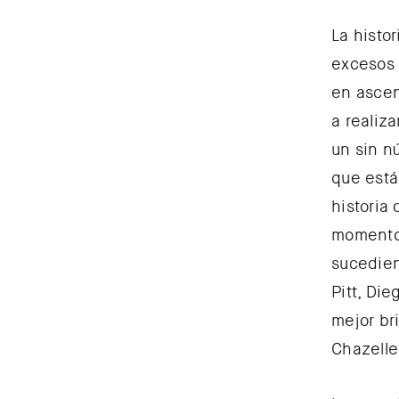
La histo
excesos 
en ascen
a realiz
un sin n
que está
historia
momentos
sucedien
Pitt, Di
mejor br
Chazelle