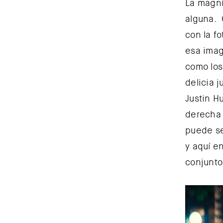
La magní
alguna. 
con la f
esa imag
como los
delicia 
Justin H
derecha 
puede se
y aquí e
conjunto