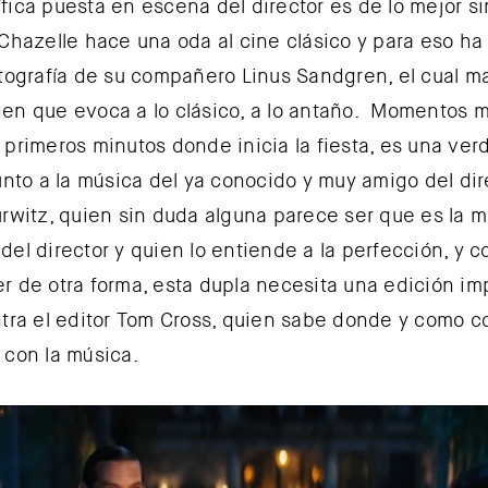
fica puesta en escena del director es de lo mejor s
Chazelle hace una oda al cine clásico y para eso ha
otografía de su compañero Linus Sandgren, el cual m
en que evoca a lo clásico, a lo antaño. Momentos 
 primeros minutos donde inicia la fiesta, es una ver
junto a la música del ya conocido y muy amigo del dir
urwitz, quien sin duda alguna parece ser que es la 
del director y quien lo entiende a la perfección, y 
r de otra forma, esta dupla necesita una edición i
ntra el editor Tom Cross, quien sabe donde y como co
 con la música.