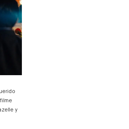
querido
filme
zelle y
e