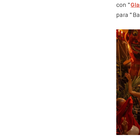
con “
Gla
para “Ba