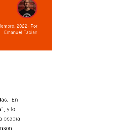
ciembre, 2022
Por
Emanuel Fabian
das. En
, y lo
a osadía
hnson