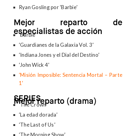
Ryan Gosling por ‘Barbie’
Mejor reparto de
especialistas de acción
‘Barbie’
‘Guardianes de la Galaxia Vol. 3’
‘Indiana Jones y el Dial del Destino’
‘John Wick 4’
‘Misión Imposible: Sentencia Mortal – Parte
1
‘
SERIES
Mejor reparto (drama)
‘The Crown’
‘La edad dorada’
‘The Last of Us’
‘The Morning Show’