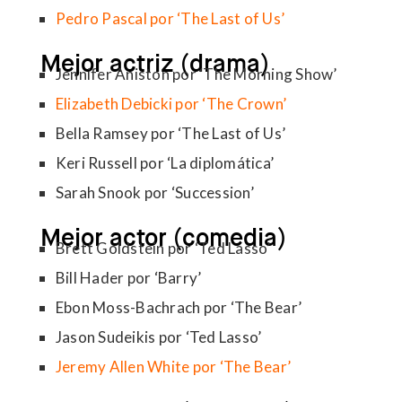
Pedro Pascal por ‘The Last of Us’
Mejor actriz (drama)
Jennifer Aniston por ‘The Morning Show’
Elizabeth Debicki por ‘The Crown’
Bella Ramsey por ‘The Last of Us’
Keri Russell por ‘La diplomática’
Sarah Snook por ‘Succession’
Mejor actor (comedia)
Brett Goldstein por ‘Ted Lasso’
Bill Hader por ‘Barry’
Ebon Moss-Bachrach por ‘The Bear’
Jason Sudeikis por ‘Ted Lasso’
Jeremy Allen White por ‘The Bear’