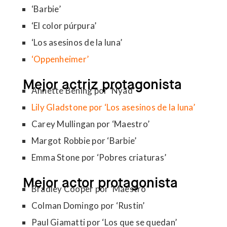
‘Barbie’
‘El color púrpura’
‘Los asesinos de la luna’
‘Oppenheimer’
Mejor actriz protagonista
Annette Bening por ‘Nyad’
Lily Gladstone por ‘Los asesinos de la luna’
Carey Mullingan por ‘Maestro’
Margot Robbie por ‘Barbie’
Emma Stone por ‘Pobres criaturas’
Mejor actor protagonista
Bradley Cooper por ‘Maestro’
Colman Domingo por ‘Rustin’
Paul Giamatti por ‘Los que se quedan’