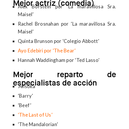
Mejor actriz (comedia)
Alex Borstein por ‘La maravillosa Sra.
Maisel’
Rachel Brosnahan por ‘La maravillosa Sra.
Maisel’
Quinta Brunson por ‘Colegio Abbott’
Ayo Edebiri por ‘The Bear’
Hannah Waddingham por ‘Ted Lasso’
Mejor reparto de
especialistas de acción
‘Ahsoka’
‘Barry’
‘Beef’
‘The Last of Us’
‘The Mandalorian’