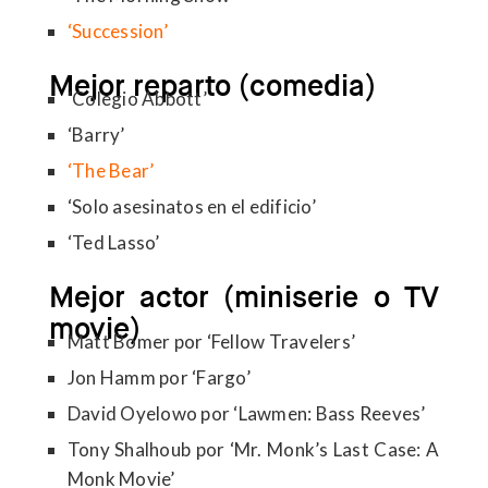
‘Succession’
Mejor reparto (comedia)
‘Colegio Abbott’
‘Barry’
‘The Bear’
‘Solo asesinatos en el edificio’
‘Ted Lasso’
Mejor actor (miniserie o TV
movie)
Matt Bomer por ‘Fellow Travelers’
Jon Hamm por ‘Fargo’
David Oyelowo por ‘Lawmen: Bass Reeves’
Tony Shalhoub por ‘Mr. Monk’s Last Case: A
Monk Movie’