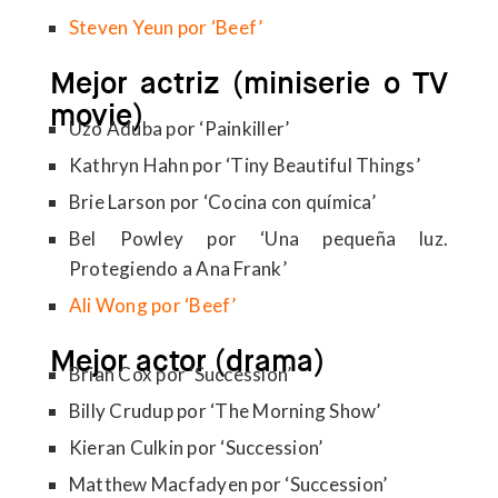
Steven Yeun por ‘Beef’
Mejor actriz (miniserie o TV
movie)
Uzo Aduba por ‘Painkiller’
Kathryn Hahn por ‘Tiny Beautiful Things’
Brie Larson por ‘Cocina con química’
Bel Powley por ‘Una pequeña luz.
Protegiendo a Ana Frank’
Ali Wong por ‘
B
eef’
Mejor actor (drama)
Brian Cox por ‘Succession’
Billy Crudup por ‘The Morning Show’
Kieran Culkin por ‘Succession’
Matthew Macfadyen por ‘Succession’