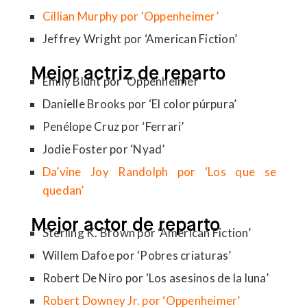
Cillian Murphy por ‘Oppenheimer’
Jeffrey Wright por ‘American Fiction’
Mejor actriz de reparto
Emily Blunt por ‘Oppenheimer’
Danielle Brooks por ‘El color púrpura’
Penélope Cruz por ‘Ferrari’
Jodie Foster por ‘Nyad’
Da’vine Joy Randolph por ‘Los que se
quedan’
Mejor actor de reparto
Sterling K. Brown por ‘American Fiction’
Willem Dafoe por ‘Pobres criaturas’
Robert De Niro por ‘Los asesinos de la luna’
Robert Downey Jr. por ‘Oppenheimer’