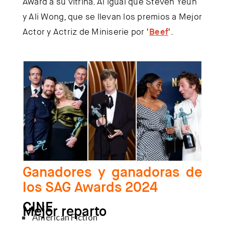
Award a su vitrina. Al igual que
Steven Yeun
y
Ali Wong
, que se llevan los premios a Mejor
Actor y Actriz de Miniserie por ‘
Beef
‘.
Ganadores y ganadoras de
los SAG Awards 2024
CINE
Mejor reparto
‘American Fiction’