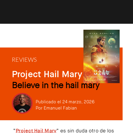
REVIEWS
Project Hail Mary
Believe in the hail mary
Publicado el 24 marzo, 2026
Por
Emanuel Fabian
“
Project Hail Mary
” es sin duda otro de los