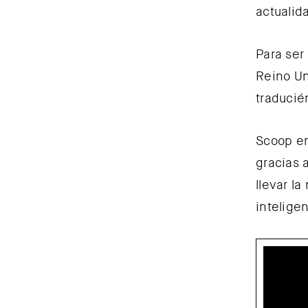
actualid
Para ser
Reino Un
traducié
Scoop en
gracias 
llevar la
inteligen