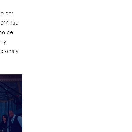
do por
2014 fue
uno de
n y
corona y