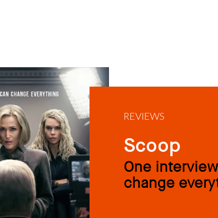
REVIEWS
Scoop
One interview
change every