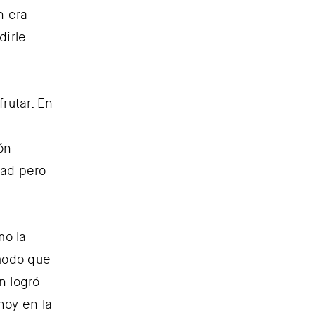
n era
dirle
rutar. En
ón
dad pero
mo la
ómodo que
n logró
hoy en la