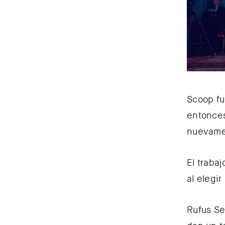
Scoop fu
entonces
nuevame
El trabaj
al elegi
Rufus Se