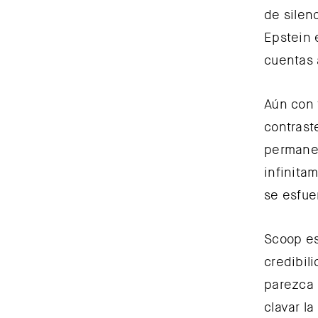
de silen
Epstein 
cuentas 
Aún con 
contrast
permanec
infinitam
se esfue
Scoop es
credibil
parezca 
clavar l