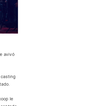
e avivó
 casting
rtado.
coop le