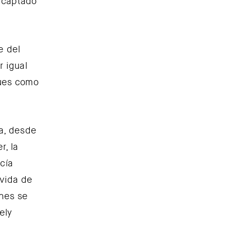
a captado
e del
r igual
pues como
ia, desde
r, la
cía
 vida de
nes se
ely