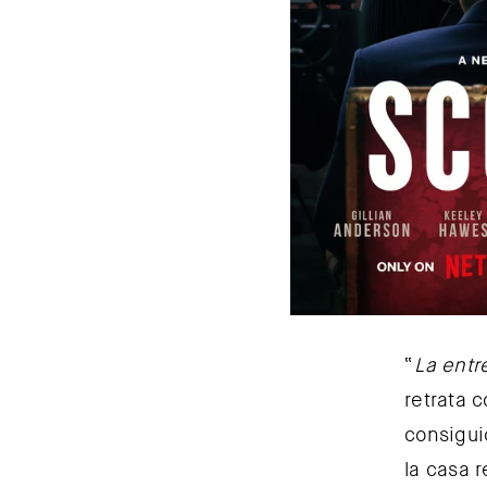
“
La entr
retrata 
consigui
la casa 