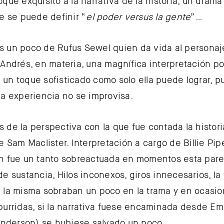
oque exquisito a la narrativa de la historia, un dram
ue se puede definir “
el poder versus la gente
”…
 un poco de Rufus Sewel quien da vida al personaj
 Andrés, en materia, una magnífica interpretación po
la un toque sofisticado como solo ella puede lograr, 
la experiencia no se improvisa.
 de la perspectiva con la que fue contada la histor
e Sam Maclister. Interpretación a cargo de Billie Pipe
n fue un tanto sobreactuada en momentos esta pare
de sustancia, Hilos inconexos, giros innecesarios, la
 la misma sobraban un poco en la trama y en ocasio
burridas, si la narrativa fuese encaminada desde Em
 Anderson) se hubiese salvado un poco.