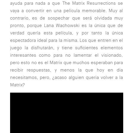
ayuda para nada a que The Matrix Resurrections se
vaya a convertir en una película memorable. Muy al
contrario, es de sospechar que será olvidada muy
pronto, porque Lana Wachowski es la única que de
verdad quería esta película, y por tanto la única
espectadora ideal para la misma. Los que entren en el
juego la disfrutarán, y tiene suficientes elementos
interesantes como para no lamentar el visionado,
pero esto no es el Matrix que muchos esperaban para
recibir respuestas, y menos la que hoy en dia
necesitamos, pero, ¿acaso alguien queria volver a la
Matrix?