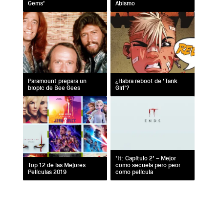
Gems’
Abismo
Paramount prepara un
¿Habra reboot de ‘Tank
biopic de Bee Gees
Girl’?
‘It: Capítulo 2’ – Mejor
Top 12 de las Mejores
como secuela pero peor
Películas 2019
como película